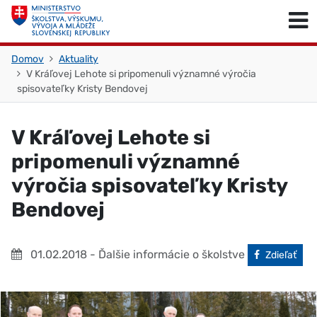
Skočiť na obsah
Skočiť na začiatok stránky
Domov
Aktuality
V Kráľovej Lehote si pripomenuli významné výročia
spisovateľky Kristy Bendovej
V Kráľovej Lehote si
pripomenuli významné
výročia spisovateľky Kristy
Bendovej
01.02.2018
- Ďalšie informácie o školstve
Facebook
Zdieľať