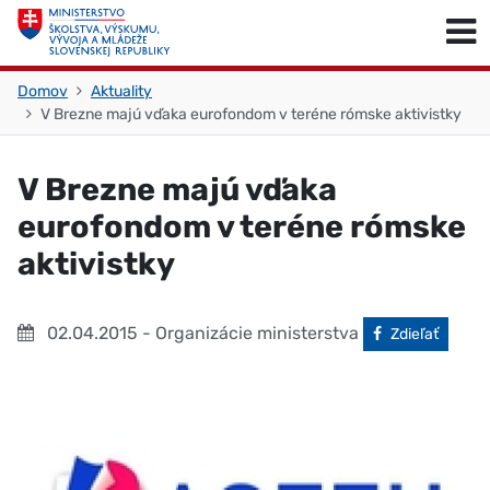
Skočiť na obsah
Skočiť na začiatok stránky
Domov
Aktuality
V Brezne majú vďaka eurofondom v teréne rómske aktivistky
V Brezne majú vďaka
eurofondom v teréne rómske
aktivistky
02.04.2015
- Organizácie ministerstva
Facebook
Zdieľať