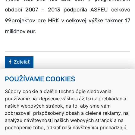
období 2007 – 2013 podporila ASFEU celkovo
99projektov pre MRK v celkovej výške takmer 17
miliónov eur.
Facebook
Zdieľať
POUŽÍVAME COOKIES
Návrat hore
Súbory cookie a ďalšie technológie sledovania
používame na zlepšenie vášho zážitku z prehliadania
Kontakty
Mapa stránky
RSS
Vyhlásenie o prístupnosti
našich webových stránok, na to, aby sme vám
Nastavenia cookies
zobrazovali prispôsobený obsah a cielené reklamy, na
Prevádzkovateľom služby je Ministerstvo školstva, výskumu,
analýzu návštevnosti našich webových stránok a na
vývoja a mládeže Slovenskej republiky.
pochopenie toho, odkiaľ naši návštevníci prichádzajú.
Tvorba stránok
: Aglo Solutions