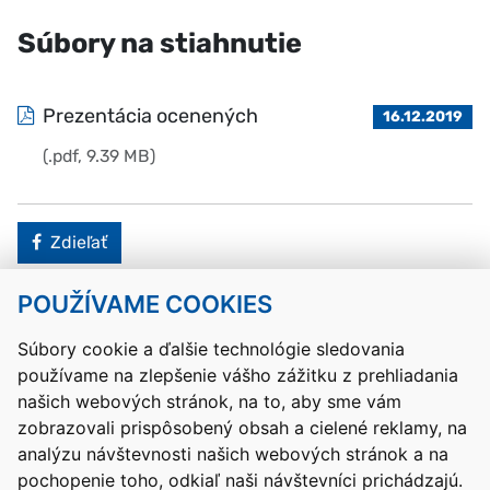
Súbory na stiahnutie
Prezentácia ocenených
16.12.2019
(.pdf, 9.39 MB)
Facebook
Zdieľať
POUŽÍVAME COOKIES
Návrat hore
Súbory cookie a ďalšie technológie sledovania
používame na zlepšenie vášho zážitku z prehliadania
Kontakty
Mapa stránky
RSS
Vyhlásenie o prístupnosti
našich webových stránok, na to, aby sme vám
Nastavenia cookies
zobrazovali prispôsobený obsah a cielené reklamy, na
Prevádzkovateľom služby je Ministerstvo školstva, výskumu,
analýzu návštevnosti našich webových stránok a na
vývoja a mládeže Slovenskej republiky.
pochopenie toho, odkiaľ naši návštevníci prichádzajú.