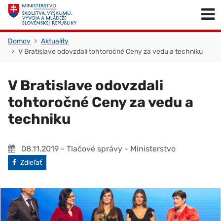
Skočiť na obsah
Skočiť na začiatok stránky
Domov
Aktuality
V Bratislave odovzdali tohtoročné Ceny za vedu a techniku
V Bratislave odovzdali
tohtoročné Ceny za vedu a
techniku
08.11.2019
- Tlačové správy - Ministerstvo
Facebook
Zdieľať