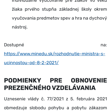
individuálne vyučovanie pre žiakov vo veku
žiaka prvého stupňa základnej školy okrem
vyučovania predmetov spev a hra na dychový
nástroj.
Dostupné na:
https://www.minedu.sk/rozhodnutie-ministra-s-
ucinnostou-od-8-2-2021/
PODMIENKY PRE OBNOVENIE
PREZENČNÉHO VZDELÁVANIA
Uznesenie vlády č. 77/2021 z 5. februára 2021
obmedzuje slobodu pohybu a pobytu zákazom