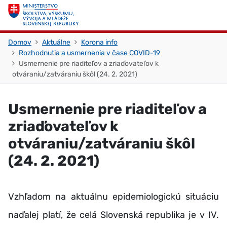
Skočiť na obsah
Skočiť na začiatok stránky
Domov
Aktuálne
Korona info
Rozhodnutia a usmernenia v čase COVID-19
Usmernenie pre riaditeľov a zriaďovateľov k
otváraniu/zatváraniu škôl (24. 2. 2021)
Usmernenie pre riaditeľov a
zriaďovateľov k
otváraniu/zatváraniu škôl
(24. 2. 2021)
Vzhľadom na aktuálnu epidemiologickú situáciu
naďalej platí, že celá Slovenská republika je v IV.