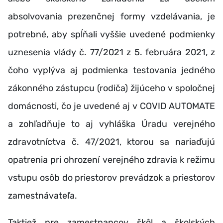
absolvovania prezenčnej formy vzdelávania, je
potrebné, aby spĺňali vyššie uvedené podmienky
uznesenia vlády č. 77/2021 z 5. februára 2021, z
čoho vyplýva aj podmienka testovania jedného
zákonného zástupcu (rodiča) žijúceho v spoločnej
domácnosti, čo je uvedené aj v COVID AUTOMATE
a zohľadňuje to aj vyhláška Úradu verejného
zdravotníctva č. 47/2021, ktorou sa nariaďujú
opatrenia pri ohrození verejného zdravia k režimu
vstupu osôb do priestorov prevádzok a priestorov
zamestnávateľa.
Taktiež pre zamestnancov škôl a školských