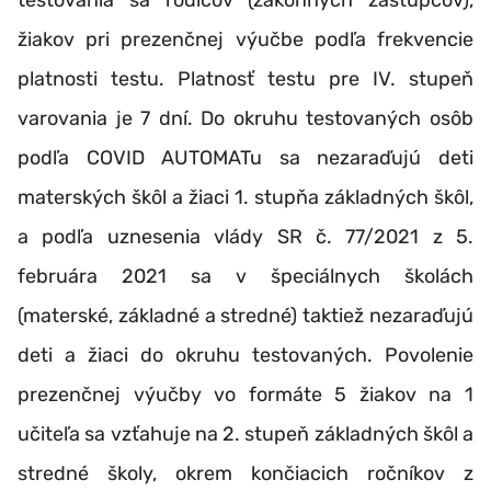
testovania sa rodičov (zákonných zástupcov),
žiakov pri prezenčnej výučbe podľa frekvencie
platnosti testu. Platnosť testu pre IV. stupeň
varovania je 7 dní. Do okruhu testovaných osôb
podľa COVID AUTOMATu sa nezaraďujú deti
materských škôl a žiaci 1. stupňa základných škôl,
a podľa uznesenia vlády SR č. 77/2021 z 5.
februára 2021 sa v špeciálnych školách
(materské, základné a stredné) taktiež nezaraďujú
deti a žiaci do okruhu testovaných. Povolenie
prezenčnej výučby vo formáte 5 žiakov na 1
učiteľa sa vzťahuje na 2. stupeň základných škôl a
stredné školy, okrem končiacich ročníkov z