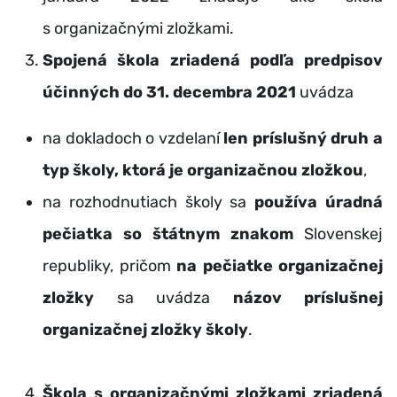
s organizačnými zložkami.
Spojená škola
zriadená podľa predpisov
účinných do 31. decembra 2021
uvádza
na dokladoch o vzdelaní
len príslušný druh a
typ školy, ktorá je organizačnou zložkou
,
na rozhodnutiach školy sa
používa úradná
pečiatka so štátnym znakom
Slovenskej
republiky, pričom
na pečiatke organizačnej
zložky
sa uvádza
názov príslušnej
organizačnej zložky školy
.
Škola s organizačnými zložkami zriadená