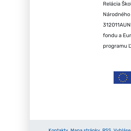
Relácia Ško
Národného 
312011AUN7)
fondu a Eu
programu Ľ
Kontakty
Mapa stránky
RSS
Vyhláse