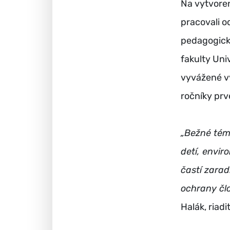
Na vytvoren
pracovali o
pedagogické
fakulty Uni
vyvážené v
ročníky prv
„Bežné témy
detí, envi
častí zarad
ochrany čl
Halák, riadi