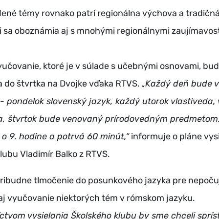
ené témy rovnako patrí regionálna výchova a tradičn
ti sa oboznámia aj s mnohými regionálnymi zaujímavos
yučovanie, ktoré je v súlade s učebnými osnovami, bu
a do štvrtka na Dvojke vďaka RTVS.
„Každý deň bude 
i - pondelok slovenský jazyk, každý utorok vlastiveda,
, štvrtok bude venovaný prírodovedným predmetom. 
o 9. hodine a potrvá 60 minút,“
informuje o pláne vys
lubu Vladimír Balko z RTVS.
ribudne tlmočenie do posunkového jazyka pre nepoču
 aj vyučovanie niektorých tém v rómskom jazyku.
ctvom vysielania Školského klubu by sme chceli sprís