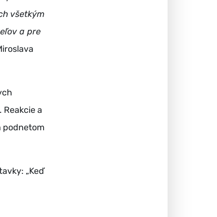
ách všetkým
eľov a pre
Miroslava
ych
. Reakcie a
ým podnetom
útavky: „Keď