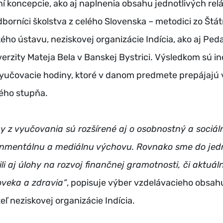
í koncepcie, ako aj naplnenia obsahu jednotlivých relá
dborníci školstva z celého Slovenska – metodici zo Štá
ho ústavu, neziskovej organizácie Indícia, ako aj Ped
verzity Mateja Bela v Banskej Bystrici. Výsledkom sú i
yučovacie hodiny, ktoré v danom predmete prepájajú 
ého stupňa.
 z vyučovania sú rozšírené aj o osobnostný a sociál
ronmentálnu a mediálnu výchovu. Rovnako sme do jed
ili aj úlohy na rozvoj finančnej gramotnosti, či aktuá
oveka a zdravia“
, popisuje výber vzdelávacieho obsah
teľ neziskovej organizácie Indícia.