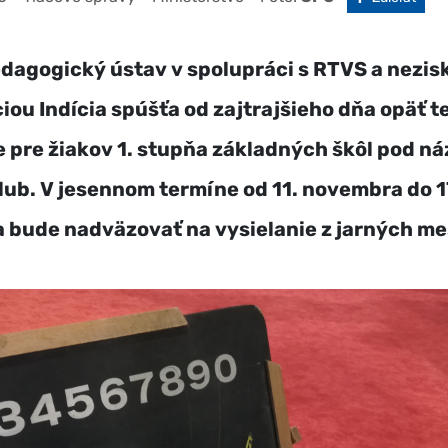
dagogický ústav v spolupráci s RTVS a nezi
iou Indícia spúšťa od zajtrajšieho dňa opäť t
e pre žiakov 1. stupňa základných škôl pod n
lub. V jesennom termíne od 11. novembra do 1
bude nadväzovať na vysielanie z jarných me