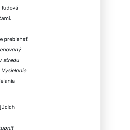
á ľudová
ťami.
de prebiehať
venovaný
 v stredu
Vysielanie
ielania
júcich
tupniť