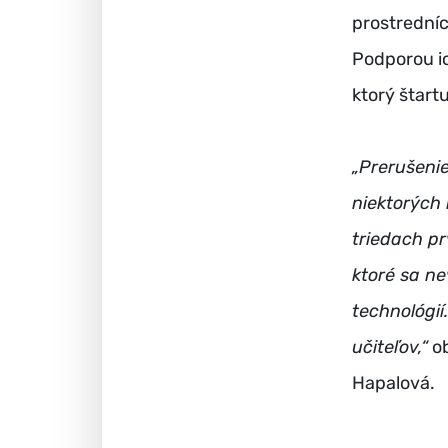
prostredníc
Podporou ic
ktorý štart
„Prerušenie
niektorých
triedach pr
ktoré sa ne
technológií
učiteľov,“
ob
Hapalová.