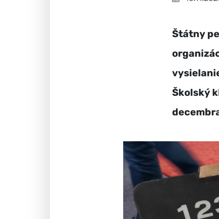
Štátny pe
organizác
vysielani
Školský k
decembra 