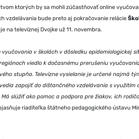
tvom ktorých by sa mohli zúčastňovať online vyučova
h vzdelávania bude preto aj pokračovanie relácie
Ško
uje na televíznej Dvojke už 11. novembra.
 vyučovania v školách v dôsledku epidemiologickej si
 regiónoch viedlo k dočasnému prerušeniu vyučovania
vého stupňa. Televízne vysielanie je určené najmä t
vedia zapojiť do dištančného vzdelávania s využitím 
. Má slúžiť ako pomoc a podpora pre žiakov, ich rodič
jasňuje riaditeľka štátneho pedagogického ústavu Mi