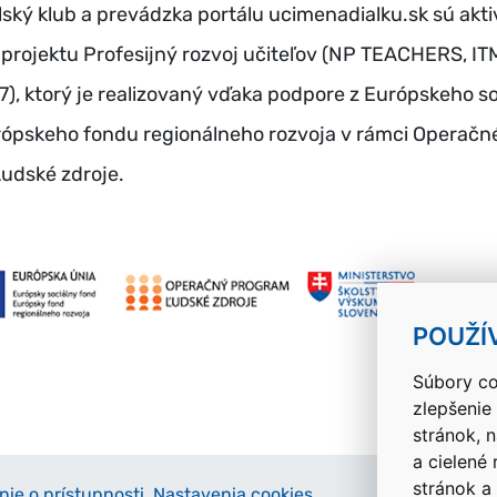
lský klub a prevádzka portálu ucimenadialku.sk sú akti
projektu Profesijný rozvoj učiteľov (NP TEACHERS, I
, ktorý je realizovaný vďaka podpore z Európskeho s
rópskeho fondu regionálneho rozvoja v rámci Operačn
udské zdroje.
POUŽÍ
Súbory co
zlepšenie
stránok, 
a cielené
stránok a
nie o prístupnosti
Nastavenia cookies