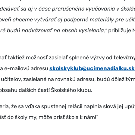
delávať sa aj v čase prerušeného vyučovania v škol
oveň chceme vytvárať aj podporné materiály pre učit
oré budú nadväzovať na obsah vysielania,“
približuje 
ať taktiež možnosť zasielať splnené výzvy od televízn
na e-mailovú adresu
skolskyklub@ucimenadialku.sk
učiteľov, zasielané na rovnakú adresu, budú dôležit
obsahu ďalších častí Školského klubu.
eria, že sa vďaka spustenej relácii naplnia slová jej up
ť do školy my, môže prísť škola k nám!“