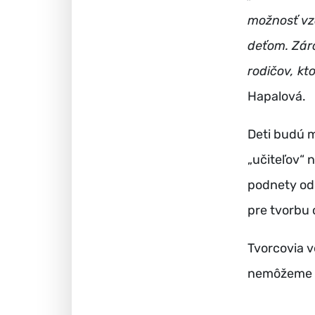
možnosť vz
deťom. Zár
rodičov, kt
Hapalová.
Deti budú m
„učiteľov“ 
podnety od 
pre tvorbu 
Tvorcovia v
nemôžeme ís