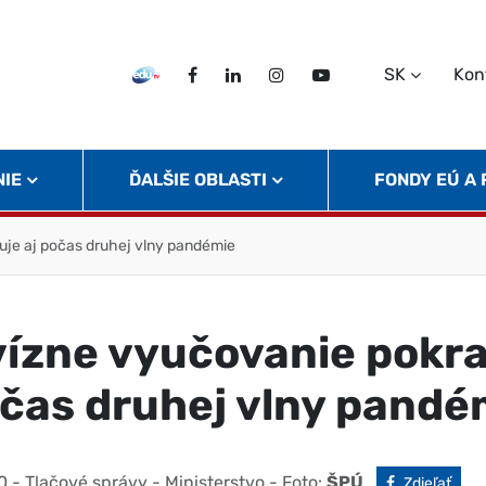
SK
Kon
EDU TV
Facebook
LinkedIn
Instagram
Twitter
NIE
ĎALŠIE OBLASTI
FONDY EÚ A
uje aj počas druhej vlny pandémie
vízne vyučovanie pokr
očas druhej vlny pandé
0
- Tlačové správy - Ministerstvo
- Foto:
ŠPÚ
Facebook
Zdieľať