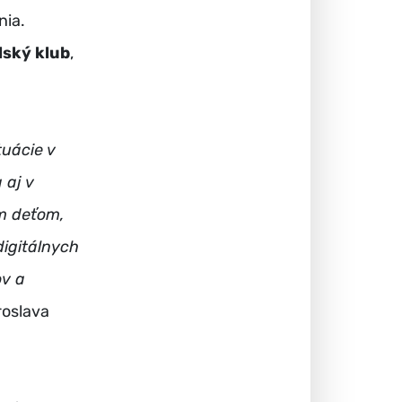
nia.
lský klub
,
tuácie v
 aj v
ým deťom,
digitálnych
ov a
roslava