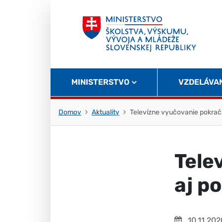
Skočiť na obsah
Skočiť na začiatok stránky
MINISTERSTVO
VZDELÁVA
Domov
Aktuality
Televízne vyučovanie pokrač
Tele
aj p
10.11.202