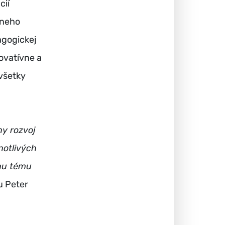
cií
tneho
agogickej
novatívne a
všetky
ny rozvoj
notlivých
lnu tému
u Peter