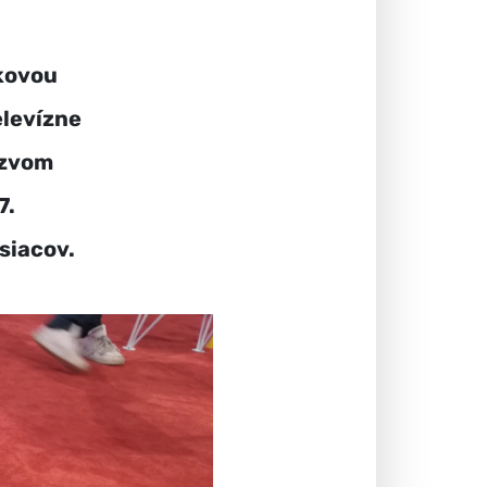
skovou
elevízne
ázvom
7.
siacov.