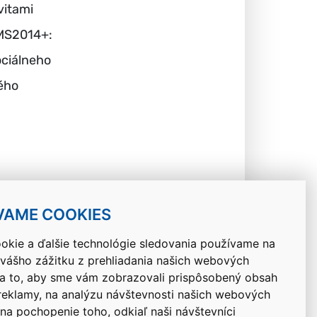
vitami
TMS2014+:
ociálneho
ého
Facebook
Zdieľať
VAME COOKIES
okie a ďalšie technológie sledovania používame na
 vášho zážitku z prehliadania našich webových
Návrat hore
na to, aby sme vám zobrazovali prispôsobený obsah
 reklamy, na analýzu návštevnosti našich webových
 na pochopenie toho, odkiaľ naši návštevníci