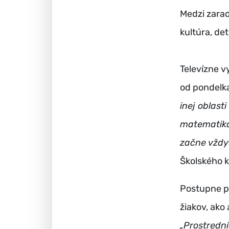
Medzi zarad
kultúra, de
Televízne v
od pondelk
inej oblast
matematika
začne vždy 
Školského k
Postupne p
žiakov, ako
„Prostrední