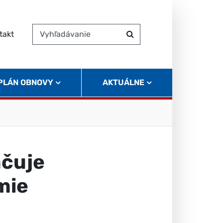
takt
Vyhľadávanie
Hľadať
 PLÁN OBNOVY
AKTUÁLNE
ačuje
mie