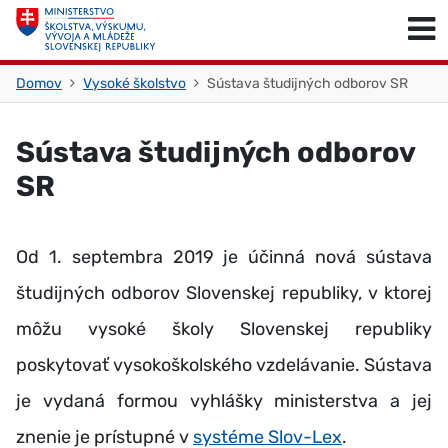
Skočiť na obsah
Skočiť na začiatok stránky
Domov
Vysoké školstvo
Sústava študijných odborov SR
Sústava študijných odborov
SR
Od 1. septembra 2019 je účinná nová sústava
študijných odborov Slovenskej republiky, v ktorej
môžu vysoké školy Slovenskej republiky
poskytovať vysokoškolského vzdelávanie. Sústava
je vydaná formou vyhlášky ministerstva a jej
znenie je prístupné v
systéme Slov-Lex
.