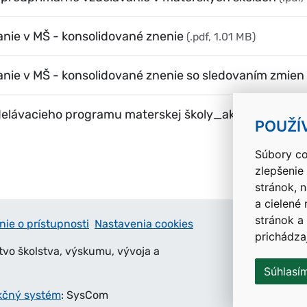
nie v MŠ - konsolidované znenie
(.pdf, 1.01 MB)
nie v MŠ - konsolidované znenie so sledovaním zmien
zdelávacieho programu materskej školy_aktualizované
POUŽÍ
Súbory co
zlepšenie
stránok, 
a cielené
stránok a
nie o prístupnosti
Nastavenia cookies
prichádza
tvo školstva, výskumu, vývoja a
Súhlasí
kčný systém
: SysCom