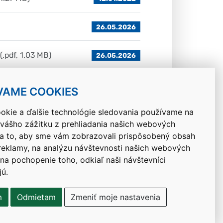
26.05.2026
(.pdf, 1.03 MB)
26.05.2026
(.pdf, 455.78 kB)
22.05.2026
VAME COOKIES
okie a ďalšie technológie sledovania používame na
 vášho zážitku z prehliadania našich webových
Návrat hore
na to, aby sme vám zobrazovali prispôsobený obsah
 reklamy, na analýzu návštevnosti našich webových
 na pochopenie toho, odkiaľ naši návštevníci
jú.
m
Odmietam
Zmeniť moje nastavenia