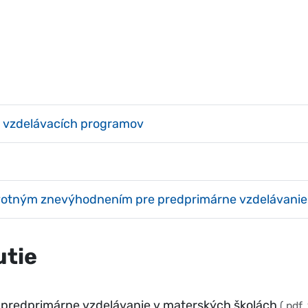
h vzdelávacích programov
ravotným znevýhodnením pre predprimárne vzdelávanie
utie
 predprimárne vzdelávanie v materských školách
(.pdf,