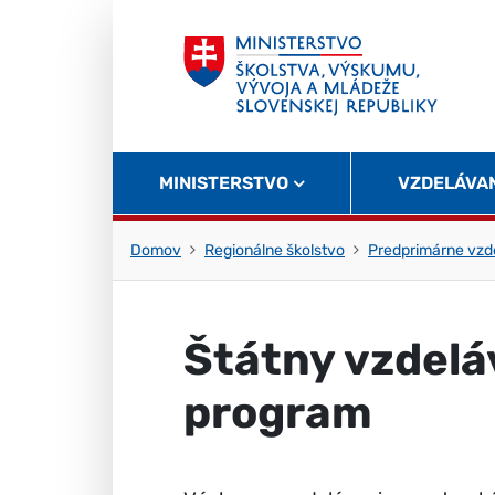
Skočiť na obsah
Skočiť na začiatok stránky
MINISTERSTVO
VZDELÁVA
Domov
Regionálne školstvo
Predprimárne vzd
Štátny vzdelá
program