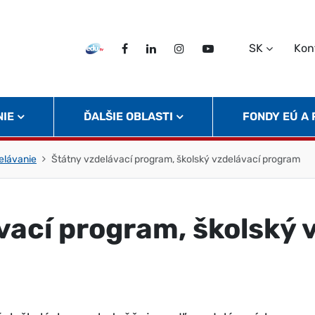
SK
Kon
EDU TV
Facebook
LinkedIn
Instagram
Twitter
NIE
ĎALŠIE OBLASTI
FONDY EÚ A
elávanie
Štátny vzdelávací program, školský vzdelávací program
vací program, školský 