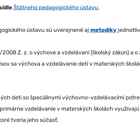
sídle
Štátneho pedagogického ústavu
.
ogického ústavu sú uverejnené aj
metodiky
jednotli
5/2008 Z. z. o výchove a vzdelávaní (školský zákon) a 
isov sa výchova a vzdelávanie detí v materských škol
ných detí so špeciálnymi výchovno-vzdelávacími potr
rimárne vzdelávanie v materských školách využívajú 
ré tvoria jeho súčasť.