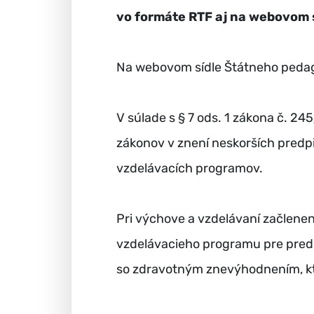
vo formáte RTF aj na webovom 
Na webovom sídle Štátneho pedag
V súlade s § 7 ods. 1 zákona č. 24
zákonov v znení neskorších predp
vzdelávacích programov.
Pri výchove a vzdelávaní začlene
vzdelávacieho programu pre predp
so zdravotným znevýhodnením, kto