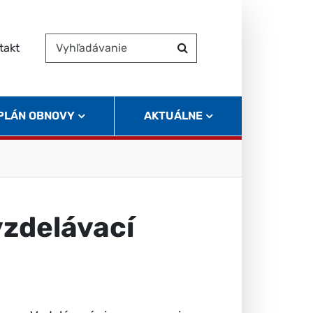
takt
Vyhľadávanie
Hľadať
 PLÁN OBNOVY
AKTUÁLNE
vzdelávací