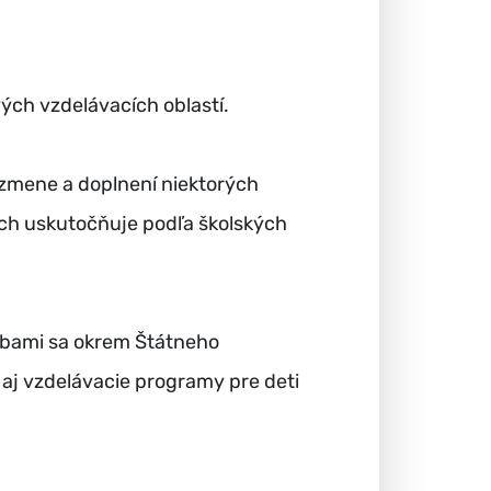
vých vzdelávacích oblastí.
o zmene a doplnení niektorých
ách uskutočňuje podľa školských
ebami sa okrem Štátneho
aj vzdelávacie programy pre deti