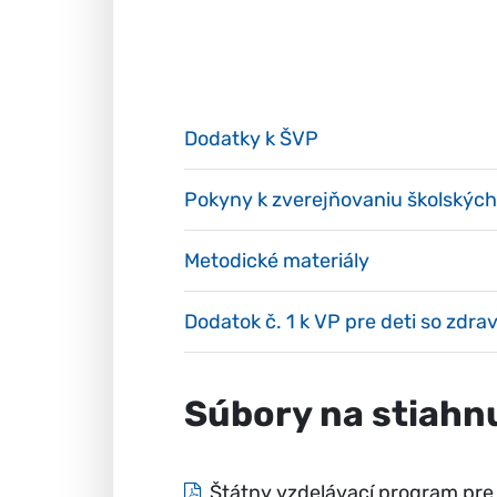
Dodatky k ŠVP
Pokyny k zverejňovaniu školskýc
Metodické materiály
Dodatok č. 1 k VP pre deti so zd
Súbory na stiahn
Štátny vzdelávací program pre