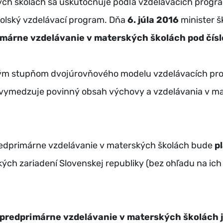
ých školách sa uskutočňuje podľa vzdelávacích prog
kolský vzdelávací program. Dňa
6. júla 2016
minister š
imárne vzdelávanie v materských školách
pod čís
vým stupňom dvojúrovňového modelu vzdelávacích pr
vymedzuje povinný obsah výchovy a vzdelávania v mat
redprimárne vzdelávanie v materských školách bude
p
ských zariadení Slovenskej republiky (bez ohľadu na ich
 predprimárne vzdelávanie v materských školách j