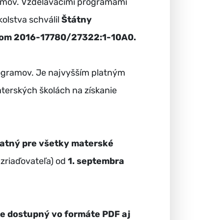
ramov. Vzdelávacími programami
kolstva schválil
Štátny
lom
2016-17780/27322:1-10A0.
ogramov. Je najvyšším platným
erských školách na získanie
latný pre všetky materské
 zriaďovateľa) od
1. septembra
e dostupný vo formáte PDF aj