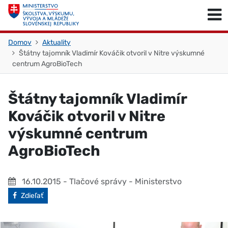
Skočiť na obsah
Skočiť na začiatok stránky
Domov
Aktuality
Štátny tajomník Vladimír Kováčik otvoril v Nitre výskumné
centrum AgroBioTech
Štátny tajomník Vladimír
Kováčik otvoril v Nitre
výskumné centrum
AgroBioTech
16.10.2015
- Tlačové správy - Ministerstvo
Facebook
Zdieľať