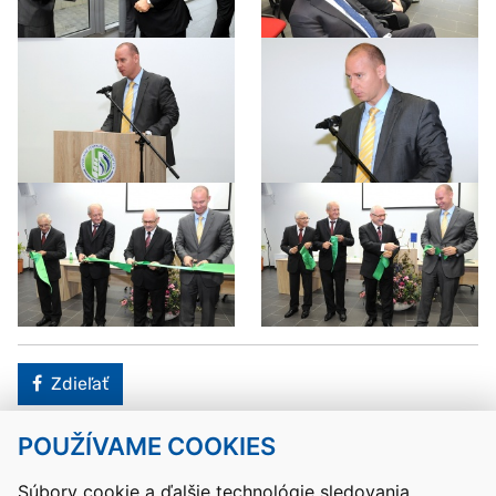
Facebook
Zdieľať
POUŽÍVAME COOKIES
Návrat hore
Súbory cookie a ďalšie technológie sledovania