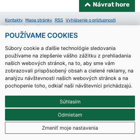
Návrat hore
Kontakty
Mapa stránky
RSS
Vyhlásenie o prístupnosti
Nastavenia cookies
POUŽÍVAME COOKIES
Prevádzkovateľom služby je Ministerstvo školstva, výskumu,
vývoja a mládeže Slovenskej republiky.
Súbory cookie a ďalšie technológie sledovania
používame na zlepšenie vášho zážitku z prehliadania
Tvorba stránok
: Aglo Solutions
našich webových stránok, na to, aby sme vám
Redakčný systém
: SysCom
zobrazovali prispôsobený obsah a cielené reklamy, na
analýzu návštevnosti našich webových stránok a na
pochopenie toho, odkiaľ naši návštevníci prichádzajú.
Súhlasím
Odmietam
Zmeniť moje nastavenia