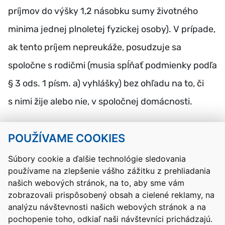
príjmov do výšky 1,2 násobku sumy životného
minima jednej plnoletej fyzickej osoby). V prípade,
ak tento príjem nepreukáže, posudzuje sa
spoločne s rodičmi (musia spĺňať podmienky podľa
§ 3 ods. 1 písm. a) vyhlášky) bez ohľadu na to, či
s nimi žije alebo nie, v spoločnej domácnosti.
POUŽÍVAME COOKIES
Návrat hore
Súbory cookie a ďalšie technológie sledovania
používame na zlepšenie vášho zážitku z prehliadania
Kontakty
Mapa stránky
RSS
Vyhlásenie o prístupnosti
našich webových stránok, na to, aby sme vám
Nastavenia cookies
zobrazovali prispôsobený obsah a cielené reklamy, na
Prevádzkovateľom služby je Ministerstvo školstva, výskumu,
analýzu návštevnosti našich webových stránok a na
vývoja a mládeže Slovenskej republiky.
pochopenie toho, odkiaľ naši návštevníci prichádzajú.