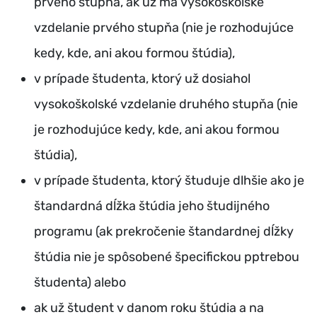
prvého stupňa, ak už má vysokoškolské
vzdelanie prvého stupňa (nie je rozhodujúce
kedy, kde, ani akou formou štúdia),
v prípade študenta, ktorý už dosiahol
vysokoškolské vzdelanie druhého stupňa (nie
je rozhodujúce kedy, kde, ani akou formou
štúdia),
v prípade študenta, ktorý študuje dlhšie ako je
štandardná dĺžka štúdia jeho študijného
programu (ak prekročenie štandardnej dĺžky
štúdia nie je spôsobené špecifickou pptrebou
študenta) alebo
ak už študent v danom roku štúdia a na