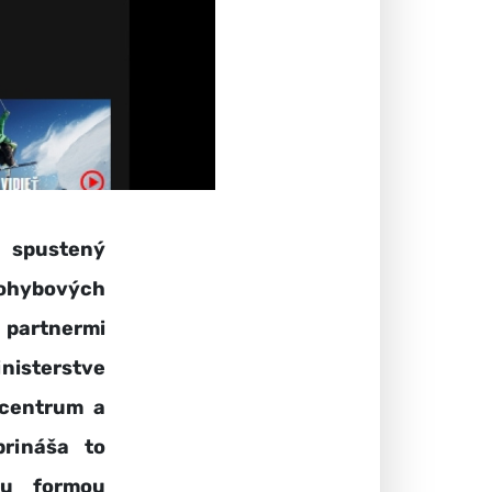
 spustený
pohybových
 partnermi
nisterstve
 centrum a
prináša to
tu formou