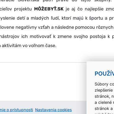
cieľov projektu
MÔŽEBYŤ.SK
je aj čo najlepšie zmo
yslenie detí a mladých ľudí, ktorí majú k športu a p
lovene negatívny vzťah a následne pomocou rôznych 
nástrojov ich motivovať k zmene svojho postoja k 
aktivitám vo voľnom čase.
k
POUŽÍ
Súbory co
zlepšenie
stránok, 
a cielené
stránok a
nie o prístupnosti
Nastavenia cookies