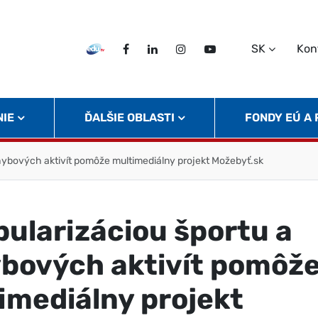
SK
Kon
EDU TV
Facebook
LinkedIn
Instagram
Twitter
NIE
ĎALŠIE OBLASTI
FONDY EÚ A
hybových aktivít pomôže multimediálny projekt Možebyť.sk
pularizáciou športu a
bových aktivít pomôž
imediálny projekt