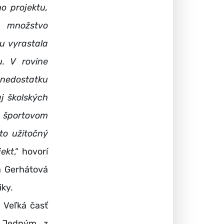
o projektu,
é množstvo
ku vyrastala
. V rovine
nedostatku
j školských
 športovom
to užitočný
jekt
,“ hovorí
 Gerhátová
iky.
 Veľká časť
. Jedným z