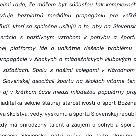
eľmi rada, že môžem byť súčasťou tak komplexnéh
kytuje bezplatnú mediálnu propagáciu pre veľk
ľudí, ktorí sa spoločne usilujú o to, aby na Slovens
erácia s pozitívnym vzťahom k pohybu a športu
nej platformy ide o unikátne riešenie problému 
propagácie v žiackych a mládežníckych klubových a
h súťažiach. Spolu s našimi kolegami v Národnom
v Slovenskej asociácii športu na školách vítame ten
e aj v krátkom čase medzi mládežou populárny pro
iaditeľka sekcie štátnej starostlivosti o šport
Božena
tva školstva, vedy, výskumu a športu Slovenskej republ
má prirodzený talent a záujem o pohyb a šport.
nerácie Slovenska patrí práve do tejto skupiny