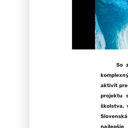
So začia
komplexný
aktivít pr
projektu 
školstva,
Slovensk
najlepši