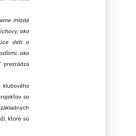
ujeme mladé
výchovy, ako
júce deti a
osťami, ako
,“ prezrádza
klubového
rojektov so
 základných
ží, ktoré sú