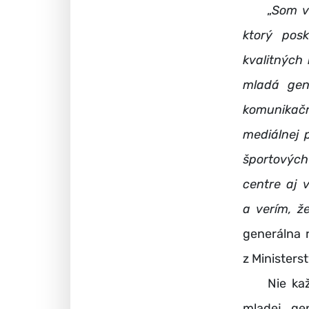
„
Som v
ktorý pos
kvalitných 
mladá gen
komunikač
mediálnej 
športovýc
centre aj 
a verím, ž
generálna r
z Ministers
Nie každý 
mladej ge