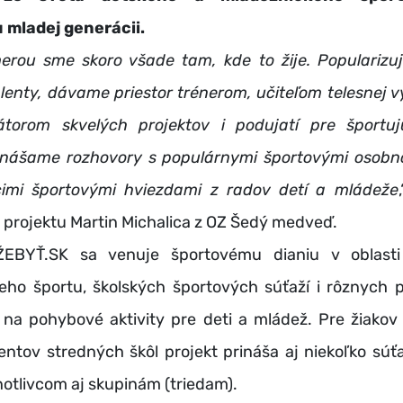
 mladej generácii.
erou sme skoro všade tam, kde to žije. Populariz
lenty, dávame priestor trénerom, učiteľom telesnej 
átorom skvelých projektov i podujatí pre športu
inášame rozhovory s populárnymi športovými osobn
imi športovými hviezdami z radov detí a mládeže
 projektu Martin Michalica z OZ Šedý medveď.
SK sa venuje športovému dianiu v oblasti 
eho športu, školských športových súťaží i rôznych p
na pohybové aktivity pre deti a mládež. Pre žiakov
entov stredných škôl projekt prináša aj niekoľko súťa
otlivcom aj skupinám (triedam).