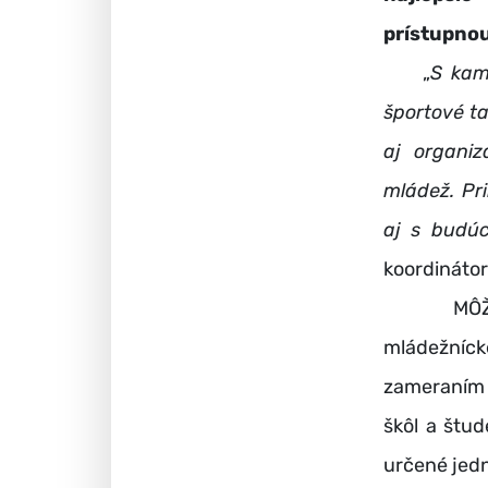
prístupnou
„
S kam
športové ta
aj organiz
mládež. Pr
aj s budúc
koordinátor
MÔŽEBYŤ.
mládežníck
zameraním 
škôl a štud
určené jedn