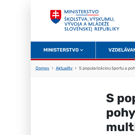
Skočiť na obsah
Skočiť na začiatok stránky
MINISTERSTVO
VZDELÁVA
Domov
Aktuality
S popularizáciou športu a po
S po
pohy
mult