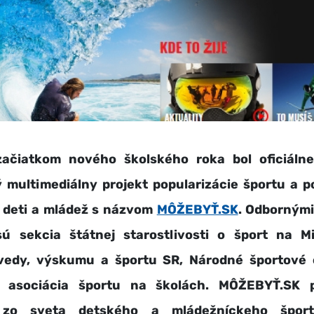
tkom nového školského roka bol oficiálne
 multimediálny projekt
popularizácie športu a 
e deti a mládež s názvom
MÔŽEBYŤ.SK
. Odbornými
sú sekcia štátnej starostlivosti o šport na Mi
 vedy, výskumu a športu SR, Národné športové
á asociácia športu na školách. MÔŽEBYŤ.SK
e zo sveta detského a mládežníckeho špor