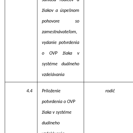
súhlasu rodičov a
žiakov a úspešnom
pohovore so
zamestnávateľom,
vydanie potvrdenia
o OVP žiaka v
systéme duálneho
vzdelávania
4.4
Priloženie
rodič
potvrdenia o OVP
žiaka v systéme
duálneho