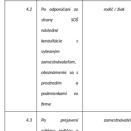
4.2
Po odporúčaní zo
rodič / žiak
strany SOŠ
následné
konzultácie s
vybraným
zamestnávateľom,
oboznámenie sa s
prostredím a
podmienkami vo
firme
4.3
Po prejavení
zamestnávate