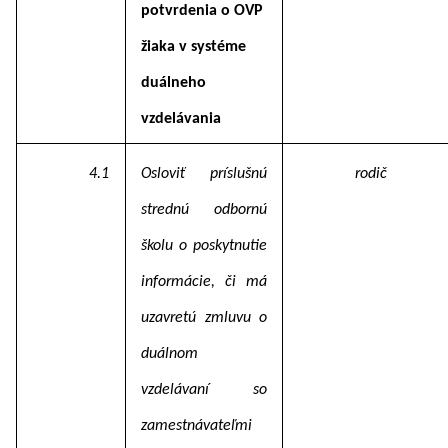
potvrdenia o OVP
žiaka v systéme
duálneho
vzdelávania
4.1
Osloviť príslušnú
rodič
strednú odbornú
školu o poskytnutie
informácie, či má
uzavretú zmluvu o
duálnom
vzdelávaní so
zamestnávateľmi