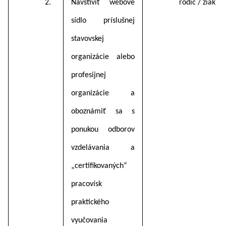
2.
Navštíviť webové
rodič / žiak
sídlo príslušnej
stavovskej
organizácie alebo
profesijnej
organizácie a
oboznámiť sa s
ponukou odborov
vzdelávania a
„certifikovaných“
pracovísk
praktického
vyučovania