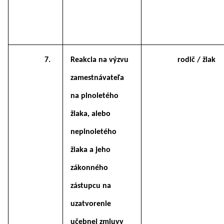
7.
Reakcia na výzvu
rodič / žiak
zamestnávateľa
na plnoletého
žiaka, alebo
neplnoletého
žiaka a jeho
zákonného
zástupcu na
uzatvorenie
učebnej zmluvy