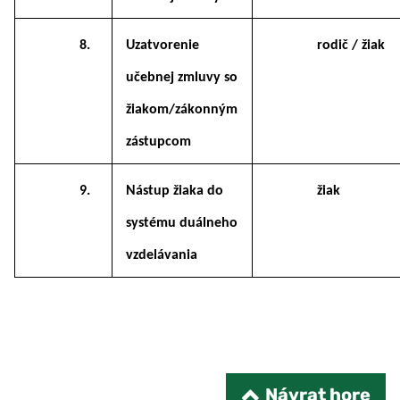
8.
Uzatvorenie
rodič / žiak
učebnej zmluvy so
žiakom
/zákonným
zástupcom
9.
Nástup žiaka do
žiak
systému duálneho
vzdelávania
Návrat hore