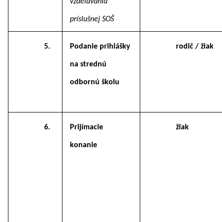
vzdelávania
príslušnej SOŠ
5.
Podanie prihlášky
rodič / žiak
na strednú
odbornú školu
6.
Prijímacie
žiak
konanie