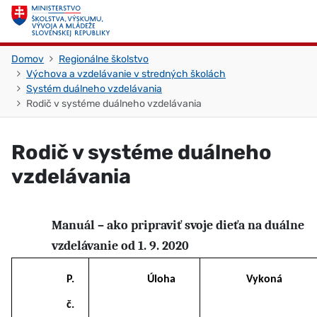
Skočiť na obsah
Skočiť na začiatok stránky
Domov
Regionálne školstvo
Výchova a vzdelávanie v stredných školách
Systém duálneho vzdelávania
Rodič v systéme duálneho vzdelávania
Rodič v systéme duálneho
vzdelávania
Manuál – ako pripraviť svoje dieťa na duálne
vzdelávanie od 1. 9. 2020
P.
Úloha
Vykoná
č.