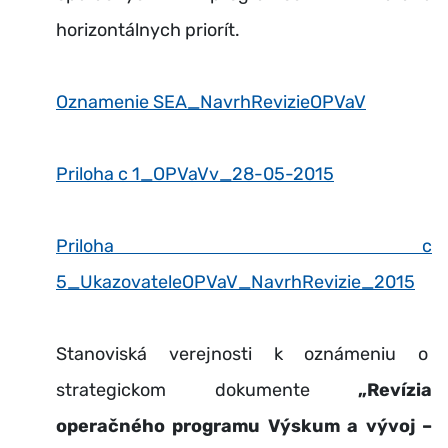
horizontálnych priorít.
Oznamenie SEA_NavrhRevizieOPVaV
Priloha c 1_OPVaVv_28-05-2015
Priloha c
5_UkazovateleOPVaV_NavrhRevizie_2015
Stanoviská verejnosti k oznámeniu o
strategickom dokumente
„Revízia
operačného programu Výskum a vývoj –