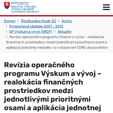
Skočiť na obsah
Skočiť na začiatok stránky
Domov
Štrukturálne fondy EÚ
Archív
Programové obdobie 2007 - 2013
OP Výskum a vývoj (ERDF)
Aktuality
Revízia operačného programu Výskum a vývoj – realokácia
finančných prostriedkov medzi jednotlivými prioritnými osami a
aplikácia jednotnej metodiky vo vykazovaní CORE ukazovateľov
Revízia operačného
programu Výskum a vývoj –
realokácia finančných
prostriedkov medzi
jednotlivými prioritnými
osami a aplikácia jednotnej