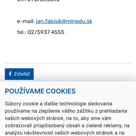
e-mail:
jan.fabisik@minedu.sk
tel.: 02/5937 4555
Facebook
Zdieľať
POUŽÍVAME COOKIES
Návrat hore
Súbory cookie a ďalšie technológie sledovania
používame na zlepšenie vášho zážitku z prehliadania
Kontakty
Mapa stránky
RSS
Vyhlásenie o prístupnosti
našich webových stránok, na to, aby sme vám
Nastavenia cookies
zobrazovali prispôsobený obsah a cielené reklamy, na
Prevádzkovateľom služby je Ministerstvo školstva, výskumu,
analýzu návštevnosti našich webových stránok a na