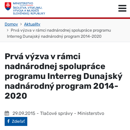
Skočiť na obsah
Skočiť na začiatok stránky
Domov
Aktuality
Prvá výzva v rámci nadnárodnej spolupráce programu
Interreg Dunajský nadnárodný program 2014-2020
Prvá výzva v rámci
nadnárodnej spolupráce
programu Interreg Dunajský
nadnárodný program 2014-
2020
29.09.2015
- Tlačové správy - Ministerstvo
Facebook
Zdieľať