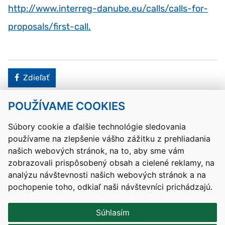
http://www.interreg-danube.eu/calls/calls-for-
proposals/first-call
.
Facebook
Zdieľať
POUŽÍVAME COOKIES
Návrat hore
Súbory cookie a ďalšie technológie sledovania
používame na zlepšenie vášho zážitku z prehliadania
Kontakty
Mapa stránky
RSS
Vyhlásenie o prístupnosti
našich webových stránok, na to, aby sme vám
Nastavenia cookies
zobrazovali prispôsobený obsah a cielené reklamy, na
Prevádzkovateľom služby je Ministerstvo školstva, výskumu,
analýzu návštevnosti našich webových stránok a na
vývoja a mládeže Slovenskej republiky.
pochopenie toho, odkiaľ naši návštevníci prichádzajú.
Tvorba stránok
: Aglo Solutions
Redakčný systém
: SysCom
Súhlasím