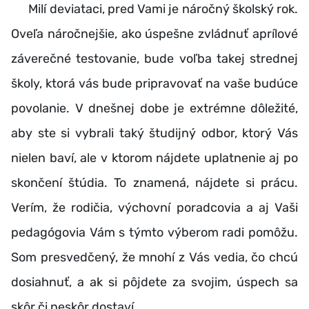
Milí deviataci, pred Vami je náročný školský rok.
Oveľa náročnejšie, ako úspešne zvládnuť aprílové
záverečné testovanie, bude voľba takej strednej
školy, ktorá vás bude pripravovať na vaše budúce
povolanie. V dnešnej dobe je extrémne dôležité,
aby ste si vybrali taký študijný odbor, ktorý Vás
nielen baví, ale v ktorom nájdete uplatnenie aj po
skončení štúdia. To znamená, nájdete si prácu.
Verím, že rodičia, výchovní poradcovia a aj Vaši
pedagógovia Vám s týmto výberom radi pomôžu.
Som presvedčený, že mnohí z Vás vedia, čo chcú
dosiahnuť, a ak si pôjdete za svojim, úspech sa
skôr či neskôr dostaví.