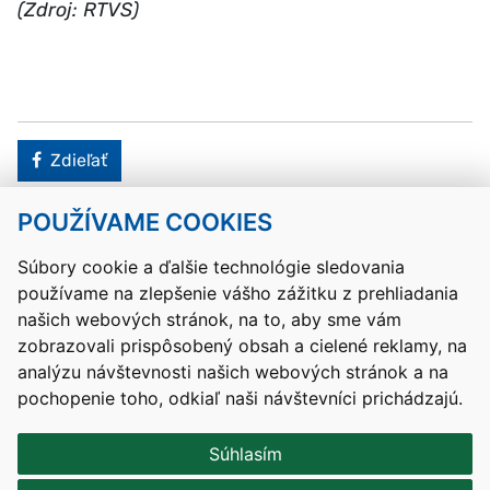
(Zdroj: RTVS)
Facebook
Zdieľať
POUŽÍVAME COOKIES
Návrat hore
Súbory cookie a ďalšie technológie sledovania
používame na zlepšenie vášho zážitku z prehliadania
Kontakty
Mapa stránky
RSS
Vyhlásenie o prístupnosti
našich webových stránok, na to, aby sme vám
Nastavenia cookies
zobrazovali prispôsobený obsah a cielené reklamy, na
Prevádzkovateľom služby je Ministerstvo školstva, výskumu,
analýzu návštevnosti našich webových stránok a na
vývoja a mládeže Slovenskej republiky.
pochopenie toho, odkiaľ naši návštevníci prichádzajú.
Tvorba stránok
: Aglo Solutions
Redakčný systém
: SysCom
Súhlasím