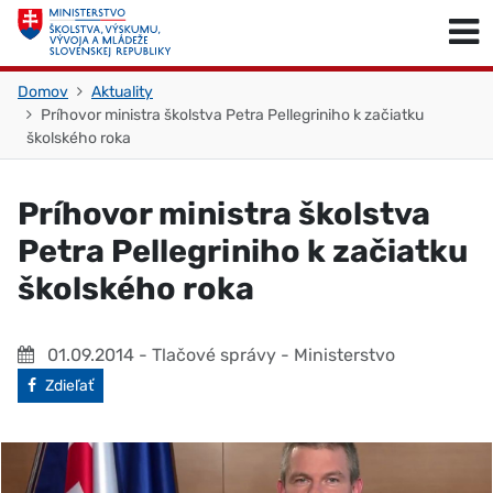
Skočiť na obsah
Skočiť na začiatok stránky
Domov
Aktuality
Príhovor ministra školstva Petra Pellegriniho k začiatku
školského roka
Príhovor ministra školstva
Petra Pellegriniho k začiatku
školského roka
01.09.2014
- Tlačové správy - Ministerstvo
Facebook
Zdieľať