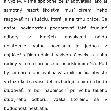
a výziev, vieme spoločne, že zriaďovatelia, ako aj
samotný rezort školstva, musí okrem iného
reagovať na situáciu, ktorá je na trhu práce. Je
našou povinnosťou podporovať také študijné
odbory, v ktorých absolventi nájdu
uplatnenie. Voľba povolania je jednou z
najdôležitejších udalostí v živote človeka a úloha
rodiny v tomto procese je neodškriepiteľná. Rád
by som preto apeloval na vás, milí rodičia, aby ste
vo fáze, keď sa vaše deti rozhodujú o tom, čo budú
študovať, im boli nápomocní pri voľbe takého
študijného odboru, vďaka ktorému sa v
budúcnosti nestratia.