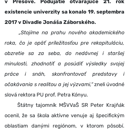
v Prešove. Podujatie otvárajúce 21. rok
existencie univerzity sa konalo 19. septembra
2017 v Divadle Jonáša Záborského.
„Stojíme na prahu nového akademického
roka, čo je opäť príležitosťou pre rekapituláciu,
obzretie sa za seba, do nedávnej i staršej
minulosti, zhodnotiť a posúdiť výsledky svojej
práce i snáh, skonfrontovať predstavy i
očakávania s realitou a jej výzvami,“
zneli úvodné
slová rektora PU prof. Petra Kónyu.
Štátny tajomník MŠVVaŠ SR Peter Krajňák
ocenil, že sa škola aktívne venuje aj špecifickým
oblastiam danými regiónom, v ktorom pôsobí.