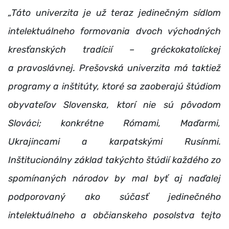
„Táto univerzita je už teraz jedinečným sídlom
intelektuálneho formovania dvoch východných
kresťanských tradícií – gréckokatolíckej
a pravoslávnej. Prešovská univerzita má taktiež
programy a inštitúty, ktoré sa zaoberajú štúdiom
obyvateľov Slovenska, ktorí nie sú pôvodom
Slováci; konkrétne Rómami, Maďarmi,
Ukrajincami a karpatskými Rusínmi.
Inštitucionálny základ takýchto štúdií každého zo
spomínaných národov by mal byť aj naďalej
podporovaný ako súčasť jedinečného
intelektuálneho a občianskeho posolstva tejto