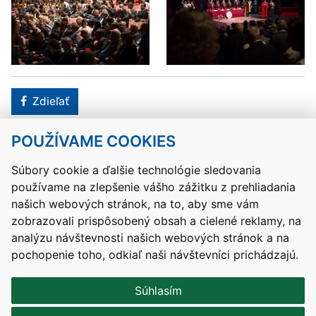
Facebook
Zdieľať
POUŽÍVAME COOKIES
Návrat hore
Súbory cookie a ďalšie technológie sledovania
používame na zlepšenie vášho zážitku z prehliadania
Kontakty
Mapa stránky
RSS
Vyhlásenie o prístupnosti
našich webových stránok, na to, aby sme vám
Nastavenia cookies
zobrazovali prispôsobený obsah a cielené reklamy, na
Prevádzkovateľom služby je Ministerstvo školstva, výskumu,
analýzu návštevnosti našich webových stránok a na
vývoja a mládeže Slovenskej republiky.
pochopenie toho, odkiaľ naši návštevníci prichádzajú.
Tvorba stránok
: Aglo Solutions
Redakčný systém
: SysCom
Súhlasím