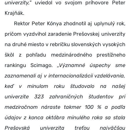
univerzity,"
uviedol vo svojom príhovore Peter
Krajňák.
Rektor Peter Kónya
zhodnotil aj uplynulý rok,
pričom vyzdvihol zaradenie Prešovskej univerzity
na druhé miesto v rebríčku slovenských vysokých
škôl z pohľadu medzinárodného prestížneho
rankingu Scimago.
„Významné úspechy sme
zaznamenali aj v internacionalizácii vzdelávania,
keď v minulom roku študovalo na našej
univerzite 323 zahraničných študentov pri
medziročnom náraste takmer 100 % a podľa
údajov z konca októbra minulého roka sa stala
Prešovská univerzita treťou najväčšou