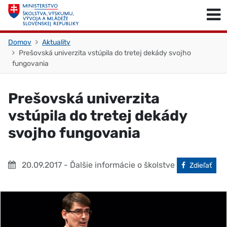
Skočiť na obsah
Skočiť na začiatok stránky
Domov
Aktuality
Prešovská univerzita vstúpila do tretej dekády svojho
fungovania
Prešovská univerzita
vstúpila do tretej dekády
svojho fungovania
20.09.2017
- Ďalšie informácie o školstve
Facebook
Zdieľať