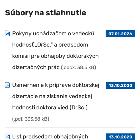
Súbory na stiahnutie
Pokyny uchádzačom o vedeckú
07.01.2026
hodnosť „DrSc.“ a predsedom
komisií pre obhajoby doktorských
dizertačných prác
(.docx, 38.5 kB)
Usmernenie k príprave doktorskej
13.10.2020
dizertácie na získanie vedeckej
hodnosti doktora vied (DrSc.)
(.pdf, 333.58 kB)
List predsedom obhajobných
13.10.2020