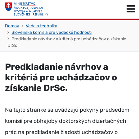
Skočiť na obsah
Skočiť na začiatok stránky
Domov
Veda a technika
Slovenská komisia pre vedecké hodnosti
Predkladanie návrhov a kritériá pre uchádzačov o získanie
DrSc.
Predkladanie návrhov a
kritériá pre uchádzačov o
získanie DrSc.
Na tejto stránke sa uvádzajú pokyny predsedom
komisií pre obhajoby doktorských dizertačných
prác na predkladanie žiadostí uchádzačov o