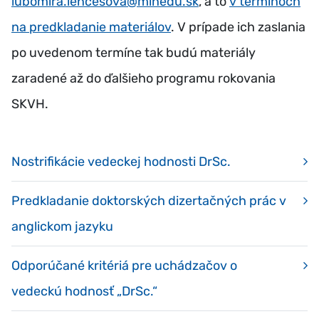
lubomira.lencesova@minedu.sk
, a to
v termínoch
na predkladanie materiálov
. V prípade ich zaslania
po uvedenom termíne tak budú materiály
zaradené až do ďalšieho programu rokovania
SKVH.
Nostrifikácie vedeckej hodnosti DrSc.
Predkladanie doktorských dizertačných prác v
anglickom jazyku
Odporúčané kritériá pre uchádzačov o
vedeckú hodnosť „DrSc.“