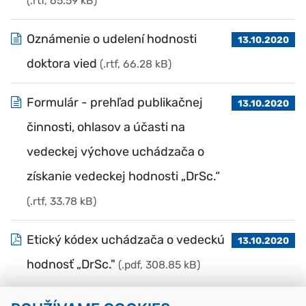
(.rtf, 65.59 kB)
Oznámenie o udelení hodnosti
13.10.2020
doktora vied
(.rtf, 66.28 kB)
Formulár - prehľad publikačnej
13.10.2020
činnosti, ohlasov a účasti na
vedeckej výchove uchádzača o
získanie vedeckej hodnosti „DrSc.“
(.rtf, 33.78 kB)
Etický kódex uchádzača o vedeckú
13.10.2020
hodnosť „DrSc."
(.pdf, 308.85 kB)