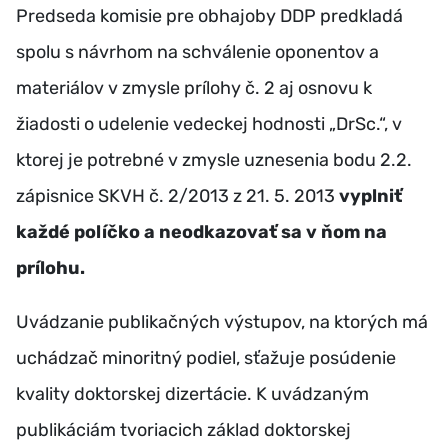
Predseda komisie pre obhajoby DDP predkladá
spolu s návrhom na schválenie oponentov a
materiálov v zmysle prílohy č. 2 aj osnovu k
žiadosti o udelenie vedeckej hodnosti „DrSc.“, v
ktorej je potrebné v zmysle uznesenia bodu 2.2.
zápisnice SKVH č. 2/2013 z 21. 5. 2013
vyplniť
každé políčko a neodkazovať sa v ňom na
prílohu.
Uvádzanie publikačných výstupov, na ktorých má
uchádzač minoritný podiel, sťažuje posúdenie
kvality doktorskej dizertácie. K uvádzaným
publikáciám tvoriacich základ doktorskej