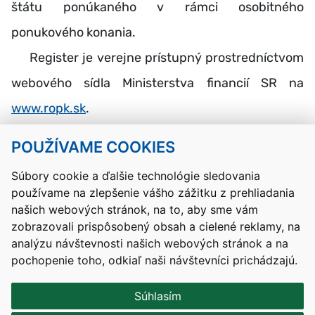
štátu ponúkaného v rámci osobitného
ponukového konania.
Register je verejne prístupný prostredníctvom
webového sídla Ministerstva financií SR na
www.ropk.sk
.
POUŽÍVAME COOKIES
Návrat hore
Súbory cookie a ďalšie technológie sledovania
používame na zlepšenie vášho zážitku z prehliadania
Kontakty
Mapa stránky
RSS
Vyhlásenie o prístupnosti
našich webových stránok, na to, aby sme vám
Nastavenia cookies
zobrazovali prispôsobený obsah a cielené reklamy, na
Prevádzkovateľom služby je Ministerstvo školstva, výskumu,
analýzu návštevnosti našich webových stránok a na
vývoja a mládeže Slovenskej republiky.
pochopenie toho, odkiaľ naši návštevníci prichádzajú.
Tvorba stránok
: Aglo Solutions
Redakčný systém
: SysCom
Súhlasím