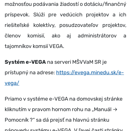
možnosťou podávania žiadostí o dotáciu/finančný
príspevok. Slúži pre vedúcich projektov a ich
riešiteľské kolektívy, posudzovateľov projektov,
členov komisií, ako aj administrátorov a
tajomníkov komsií VEGA.
Systém e-VEGA
na serveri MŠVVaM SR je
prístupný na adrese:
https://evega.minedu.sk/e-
vega/
Priamo v systéme e-VEGA na domovskej stránke
kliknutím v pravom hornom rohu na „Manuál →
Pomocník ?“ sa dá prejsť na hlavnú stránku
nápovedy systému e-VEGA. V ľavej časti stránky