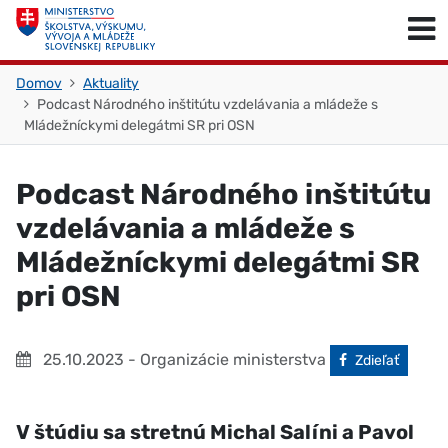
Skočiť na obsah
Skočiť na začiatok stránky
Domov
Aktuality
Podcast Národného inštitútu vzdelávania a mládeže s
Mládežníckymi delegátmi SR pri OSN
Podcast Národného inštitútu
vzdelávania a mládeže s
Mládežníckymi delegátmi SR
pri OSN
25.10.2023
- Organizácie ministerstva
Facebook
Zdieľať
V štúdiu sa stretnú Michal Salíni a Pavol