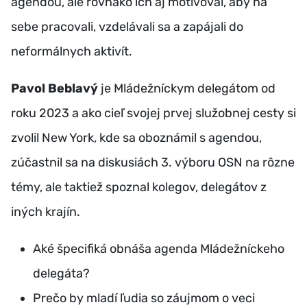
agendou, ale rovnako ich aj motivoval, aby na
sebe pracovali, vzdelávali sa a zapájali do
neformálnych aktivít.
Pavol Beblavý
je Mládežníckym delegátom od
roku 2023 a ako cieľ svojej prvej služobnej cesty si
zvolil New York, kde sa oboznámil s agendou,
zúčastnil sa na diskusiách 3. výboru OSN na rôzne
témy, ale taktiež spoznal kolegov, delegátov z
iných krajín.
Aké špecifiká obnáša agenda Mládežníckeho
delegáta?
Prečo by mladí ľudia so záujmom o veci