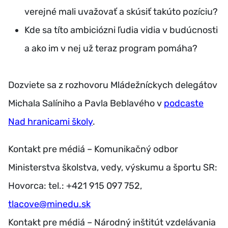
verejné mali uvažovať a skúsiť takúto pozíciu?
Kde sa títo ambiciózni ľudia vidia v budúcnosti
a ako im v nej už teraz program pomáha?
Dozviete sa z rozhovoru Mládežníckych delegátov
Michala Salíniho a Pavla Beblavého v
podcaste
Nad hranicami školy
.
Kontakt pre médiá – Komunikačný odbor
Ministerstva školstva, vedy, výskumu a športu SR:
Hovorca: tel.: +421 915 097 752,
tlacove@minedu.sk
Kontakt pre médiá – Národný inštitút vzdelávania