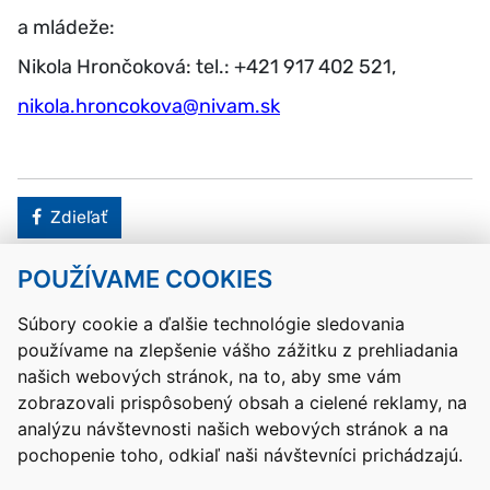
a mládeže:
Nikola Hrončoková: tel.: +421 917 402 521,
nikola.hroncokova@nivam.sk
Facebook
Zdieľať
POUŽÍVAME COOKIES
Návrat hore
Súbory cookie a ďalšie technológie sledovania
používame na zlepšenie vášho zážitku z prehliadania
Kontakty
Mapa stránky
RSS
Vyhlásenie o prístupnosti
našich webových stránok, na to, aby sme vám
Nastavenia cookies
zobrazovali prispôsobený obsah a cielené reklamy, na
Prevádzkovateľom služby je Ministerstvo školstva, výskumu,
analýzu návštevnosti našich webových stránok a na
vývoja a mládeže Slovenskej republiky.
pochopenie toho, odkiaľ naši návštevníci prichádzajú.
Tvorba stránok
: Aglo Solutions