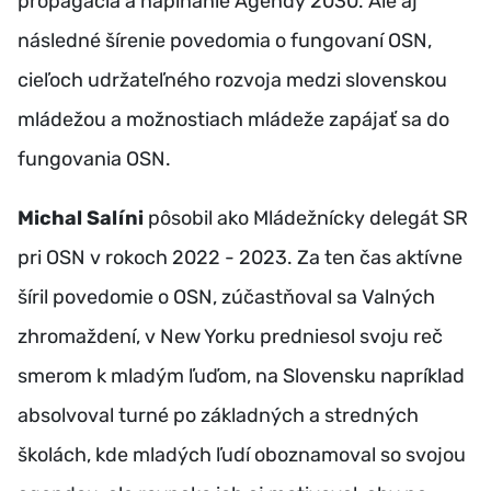
propagácia a napĺňanie Agendy 2030. Ale aj
následné šírenie povedomia o fungovaní OSN,
cieľoch udržateľného rozvoja medzi slovenskou
mládežou a možnostiach mládeže zapájať sa do
fungovania OSN.
Michal Salíni
pôsobil ako Mládežnícky delegát SR
pri OSN v rokoch 2022 - 2023. Za ten čas aktívne
šíril povedomie o OSN, zúčastňoval sa Valných
zhromaždení, v New Yorku predniesol svoju reč
smerom k mladým ľuďom, na Slovensku napríklad
absolvoval turné po základných a stredných
školách, kde mladých ľudí oboznamoval so svojou