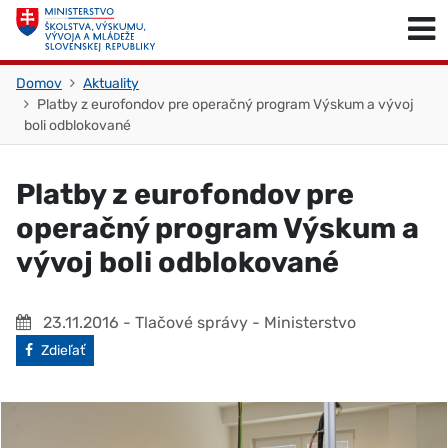
Skočiť na obsah
Skočiť na začiatok stránky
Domov
Aktuality
Platby z eurofondov pre operačný program Výskum a vývoj
boli odblokované
Platby z eurofondov pre
operačný program Výskum a
vývoj boli odblokované
23.11.2016
- Tlačové správy - Ministerstvo
Facebook
Zdieľať