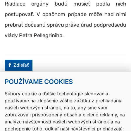
Riadiace orgány budú musieť podľa nich
postupovať. V opačnom prípade môže nad nimi
prebrať dočasnú správu práve úrad podpredsedu
vlády Petra Pellegriniho.
Facebook
Zdieľať
POUŽÍVAME COOKIES
Návrat hore
Súbory cookie a ďalšie technológie sledovania
používame na zlepšenie vášho zážitku z prehliadania
Kontakty
Mapa stránky
RSS
Vyhlásenie o prístupnosti
našich webových stránok, na to, aby sme vám
Nastavenia cookies
zobrazovali prispôsobený obsah a cielené reklamy, na
Prevádzkovateľom služby je Ministerstvo školstva, výskumu,
analýzu návštevnosti našich webových stránok a na
vývoja a mládeže Slovenskej republiky.
pochopenie toho, odkiaľ naši návštevníci prichádzajú.