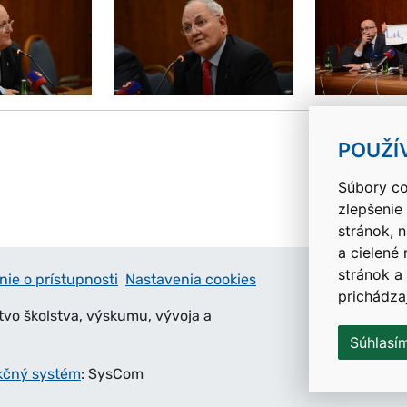
k
POUŽÍ
Súbory co
zlepšenie
stránok, 
a cielené
stránok a
nie o prístupnosti
Nastavenia cookies
prichádza
tvo školstva, výskumu, vývoja a
Súhlasí
kčný systém
: SysCom