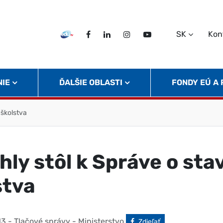
SK
Kon
EDU TV
Facebook
LinkedIn
Instagram
Twitter
NIE
ĎALŠIE OBLASTI
FONDY EÚ A
 školstva
hly stôl k Správe o sta
stva
13
- Tlačové správy - Ministerstvo
Facebook
Zdieľať