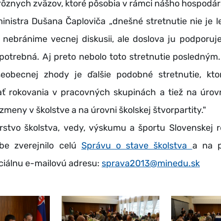
ôznych zväzov, ktoré pôsobia v rámci nášho hospodár
stra Dušana Čaploviča „dnešné stretnutie nie je 
 nebránime vecnej diskusii, ale doslova ju podporuj
potrebná. Aj preto nebolo toto stretnutie posledným
eobecnej zhody je ďalšie podobné stretnutie, k
ť rokovania v pracovných skupinách a tiež na úrov
meny v školstve a na úrovni školskej štvorpartity."
vo školstva, vedy, výskumu a športu Slovenskej r
be zverejnilo celú
Správu o stave školstva
a na p
eciálnu e-mailovú adresu:
sprava2013@minedu.sk