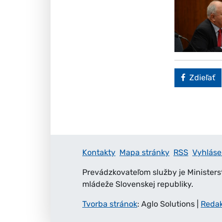
Faceboo
Zdieľať
Kontakty
Mapa stránky
RSS
Vyhláse
Prevádzkovateľom služby je Ministers
mládeže Slovenskej republiky.
Tvorba stránok
: Aglo Solutions
|
Reda