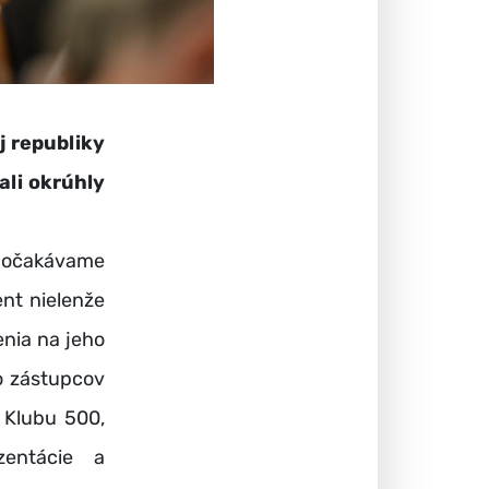
j republiky
ali okrúhly
í očakávame
nt nielenže
enia na jeho
 o zástupcov
 Klubu 500,
zentácie a