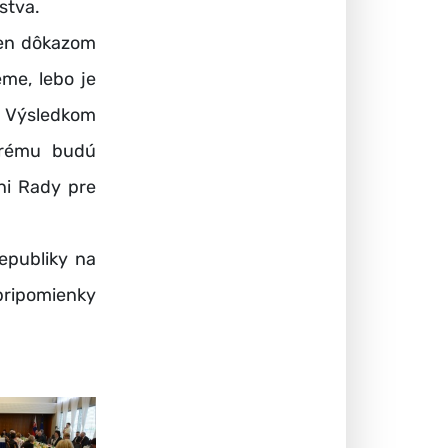
stva.
len dôkazom
eme, lebo je
. Výsledkom
torému budú
ni Rady pre
epubliky na
ripomienky