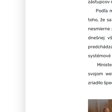
zástupcov r
Podľa mini
toho, že sa
nesmierne 
dnešnej vš
predchádza
systémové z
Ministerst
svojom we
zriadilo šp