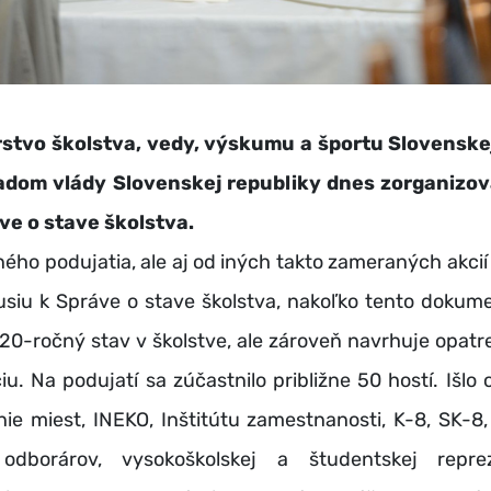
rstvo školstva, vedy, výskumu a športu Slovenske
adom vlády Slovenskej republiky dnes zorganizov
áve o stave školstva.
o podujatia, ale aj od iných takto zameraných akci
usiu k Správe o stave školstva, nakoľko tento dokume
20-ročný stav v školstve, ale zároveň navrhuje opatr
u. Na podujatí sa zúčastnilo približne 50 hostí. Išlo
ie miest, INEKO, Inštitútu zamestnanosti, K-8, SK-8,
 odborárov, vysokoškolskej a študentskej repre