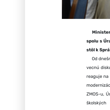
Ministe
spolu s Úr
stôl k Spr
Od dnešnéh
vecnú disk
reaguje na 
modernizáci
ZMOS-u, Ún
školských