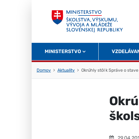
Skočiť na obsah
Skočiť na začiatok stránky
MINISTERSTVO
VZDELÁVA
Domov
Aktuality
Okrúhly stôl k Správe o stave
Okrú
škol
29.04.20