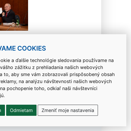
VAME COOKIES
okie a ďalšie technológie sledovania používame na
 vášho zážitku z prehliadania našich webových
Návrat hore
na to, aby sme vám zobrazovali prispôsobený obsah
 reklamy, na analýzu návštevnosti našich webových
 na pochopenie toho, odkiaľ naši návštevníci
jú.
m
Odmietam
Zmeniť moje nastavenia