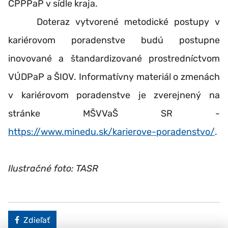
CPPPaP v sídle kraja.
Doteraz vytvorené metodické postupy v
kariérovom poradenstve budú postupne
inovované a štandardizované prostredníctvom
VÚDPaP a ŠIOV. Informatívny materiál o zmenách
v kariérovom poradenstve je zverejnený na
stránke MŠVVaŠ SR -
https://www.minedu.sk/karierove-poradenstvo/
.
Ilustračné foto: TASR
Facebook
Zdieľať