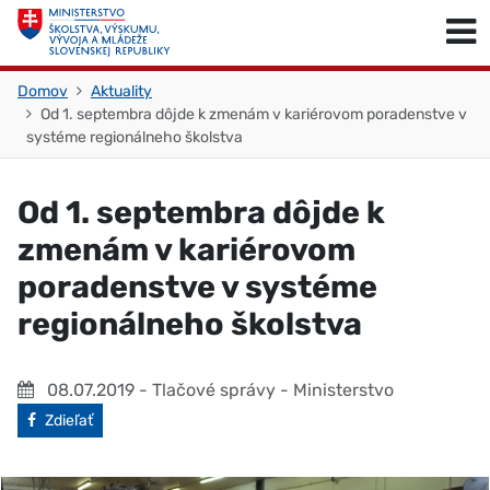
Skočiť na obsah
Skočiť na začiatok stránky
Domov
Aktuality
Od 1. septembra dôjde k zmenám v kariérovom poradenstve v
systéme regionálneho školstva
Od 1. septembra dôjde k
zmenám v kariérovom
poradenstve v systéme
regionálneho školstva
08.07.2019
- Tlačové správy - Ministerstvo
Facebook
Zdieľať