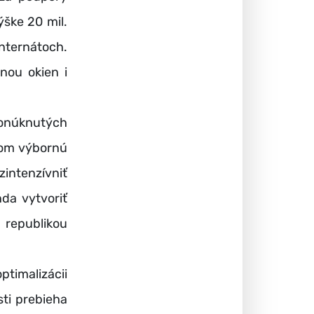
ýške 20 mil.
nternátoch.
nou okien i
onúknutých
čom výbornú
intenzívniť
da vytvoriť
 republikou
timalizácii
ti prebieha