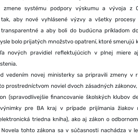
j zmene systému podpory výskumu a vývoja z
 tak, aby nové vyhlásené výzvy a všetky procesy 
transparentné a aby boli do budúcna príkladom do
sle bolo prijatých množstvo opatrení, ktoré smerujú 
ľa nových pravidiel reflektujúcich v plnej miere aj
istenia.
ím novej ministerky sa pripravili zmeny v r
 to prostredníctvom noviel dvoch zásadných zákonov,
on (spravodlivejšie financovanie školských klubov d
výnimky pre BA kraj v prípade prijímania žiakov
elektronická triedna kniha), ako aj zákon o odbornom
. Novela tohto zákona sa v súčasnosti nachádza v le