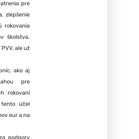
atrenia pre
, zlepšenie
ú rokovania
v školstva.
 PVV, ale už
níc, ako aj
nahou pre
ch rokovaní
 tento účel
nov eur a na
 za podpory