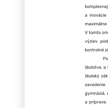
komplexne
a inovácie
maximálne 
V tomto zmy
výziev pod
kontrolné z
Pod veden
školstve, a
školský zák
zavedenie 
gymnáziá, 
a príprave