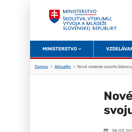
Skočiť na obsah
Skočiť na začiatok stránky
MINISTERSTVO
VZDELÁVA
Domov
Aktuality
Nové vedenie rezortu bilancu
Nové
svoj
28.03.20