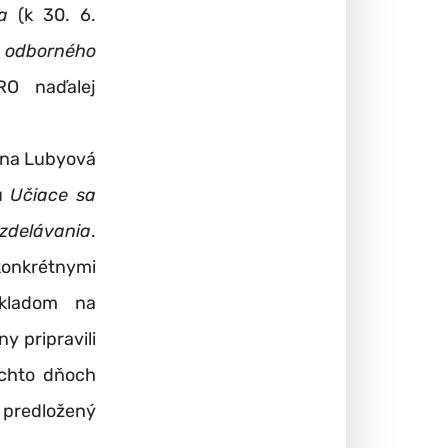
a
(k 30. 6.
t odborného
RO naďalej
ina Lubyová
tu
Učiace sa
zdelávania
.
konkrétnymi
ákladom na
y pripravili
ýchto dňoch
a predložený