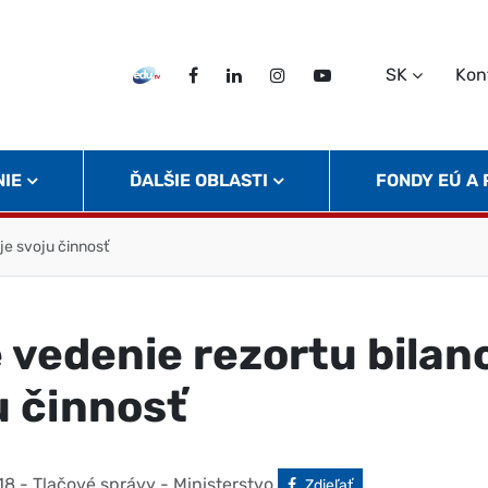
SK
Kon
EDU TV
Facebook
LinkedIn
Instagram
Twitter
NIE
ĎALŠIE OBLASTI
FONDY EÚ A
je svoju činnosť
 vedenie rezortu bilan
u činnosť
18
- Tlačové správy - Ministerstvo
Facebook
Zdieľať