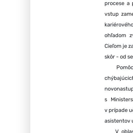
procese a 
vstup zame
kariérovéh
ohľadom zv
Cieľom je z
skôr - od s
Pomôcť ško
chýbajúc
novonastup
s Minister
v prípade uč
asistentov u
V oblasti 