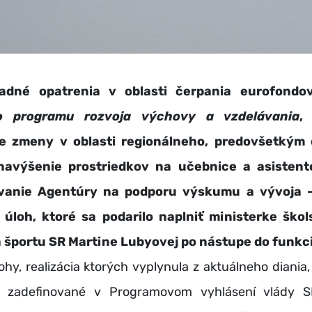
opatrenia v oblasti čerpania eurofondov,
o programu rozvoja výchovy a vzdelávania
,
vne zmeny v oblasti regionálneho, predovšetkým
 navýšenie prostriedkov na učebnice a asistento
vanie Agentúry na podporu výskumu a vývoja –
 úloh, ktoré sa podarilo naplniť ministerke škol
športu SR Martine Lubyovej po nástupe do funkci
, realizácia ktorých vyplynula z aktuálneho diania, a
i zadefinované v Programovom vyhlásení vlády S