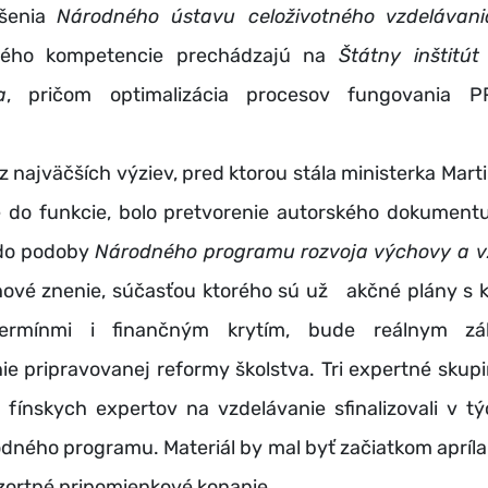
ušenia
Národného ústavu celoživotného vzdelávani
orého kompetencie prechádzajú na
Štátny inštitú
a
, pričom optimalizácia procesov fungovania P
ajväčších výziev, pred ktorou stála ministerka Mart
 do funkcie, bolo pretvorenie autorského dokumen
o podoby
Národného programu rozvoja výchovy a v
ové znenie, súčasťou ktorého sú už akčné plány s 
termínmi i finančným krytím, bude reálnym z
e pripravovanej reformy školstva. Tri expertné skupin
i fínskych expertov na vzdelávanie sfinalizovali v t
dného programu. Materiál by mal byť začiatkom apríl
zortné pripomienkové konanie.