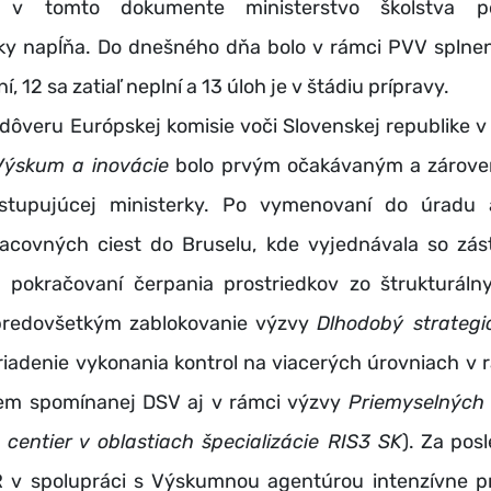
 v tomto dokumente ministerstvo školstva p
ky napĺňa. Do dnešného dňa bolo v rámci PVV splnen
ní, 12 sa zatiaľ neplní a 13 úloh je v štádiu prípravy.
veru Európskej komisie voči Slovenskej republike 
Výskum a inovácie
bolo prvým očakávaným a zárove
stupujúcej ministerky. Po vymenovaní do úradu a
racovných ciest do Bruselu, kde vyjednávala so zá
 pokračovaní čerpania prostriedkov zo štrukturáln
 predovšetkým zablokovanie výzvy
Dlhodobý strateg
riadenie vykonania kontrol na viacerých úrovniach v
rem spomínanej DSV aj v rámci výzvy
Priemyselných
 centier v oblastiach špecializácie RIS3 SK
). Za pos
v spolupráci s Výskumnou agentúrou intenzívne p