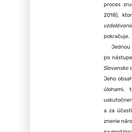
proces zr
2018), kt
vzdelávani
pokračuje.
Jednou z n
po nástupe
Slovensko
d
Jeho obsah
úlohami, 
uskutočneni
a za účast
znenie náro
na medzire