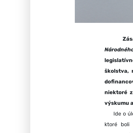
Zásadné 
Národnéh
legislatí
školstva,
dofinanco
niektoré z
výskumu a 
Ide o úlohy
ktoré bol