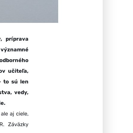
 príprava
 významné
 odborného
v učiteľa,
 to sú len
stva, vedy,
e.
le aj ciele,
R. Záväzky