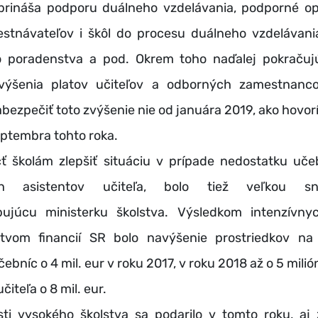
prináša podporu duálneho vzdelávania, podporné op
stnávateľov i škôl do procesu duálneho vzdelávania
o poradenstva a pod. Okrem toho naďalej pokračuj
ýšenia platov učiteľov a odborných zamestnanco
abezpečiť toto zvýšenie nie od januára 2019, ako hovorí
eptembra tohto roka.
lám zlepšiť situáciu v prípade nedostatku učeb
ich asistentov učiteľa, bolo tiež veľkou s
ujúcu ministerku školstva. Výsledkom intenzívny
stvom financií SR bolo navýšenie prostriedkov na
ebníc o 4 mil. eur v roku 2017, v roku 2018 až o 5 milió
čiteľa o 8 mil. eur.
vysokého školstva sa podarilo v tomto roku, aj