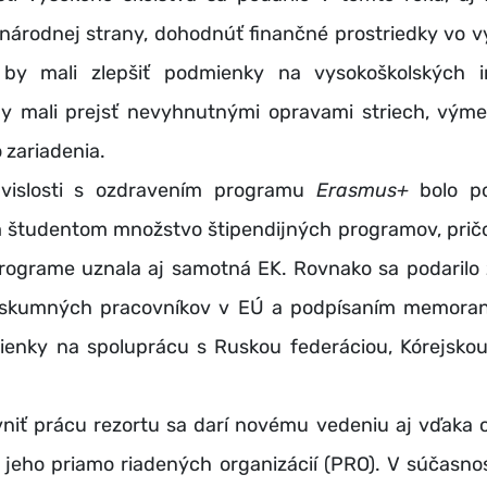
národnej strany, dohodnúť finančné prostriedky vo v
 by mali zlepšiť podmienky na vysokoškolských i
by mali prejsť nevyhnutnými opravami striech, výme
 zariadenia.
osti s ozdravením programu
Erasmus+
bolo p
 študentom množstvo štipendijných programov, pri
rograme uznala aj samotná EK. Rovnako sa podarilo z
ýskumných pracovníkov v EÚ a podpísaním memoran
enky na spoluprácu s Ruskou federáciou, Kórejskou
ť prácu rezortu sa darí novému vedeniu aj vďaka op
 jeho priamo riadených organizácií (PRO). V súčasnos