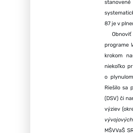
stanovené
systematic
87 je v plne
Obnoviť dô
programe
krokom na
niekoľko p
o plynulom
Riešilo sa
(DSV) či na
výziev (ok
vývojových
MŠVVaŠ SR 