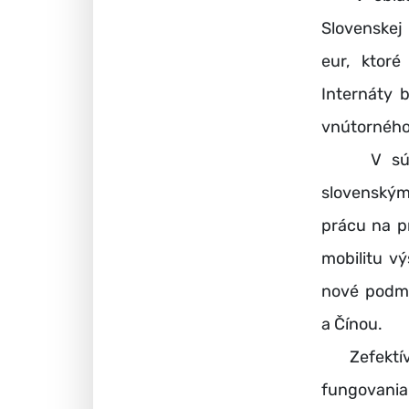
Slovenskej 
eur, ktoré
Internáty 
vnútorného
V súvisl
slovenským
prácu na p
mobilitu v
nové podmi
a Čínou.
Zefektívni
fungovania