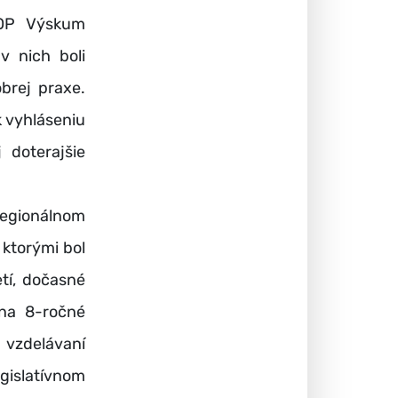
 OP Výskum
v nich boli
brej praxe.
k vyhláseniu
 doterajšie
egionálnom
 ktorými bol
etí, dočasné
 na 8-ročné
 vzdelávaní
gislatívnom