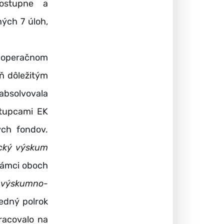
ostupne a
ých 7 úloh,
v operačnom
ň dôležitým
bsolvovala
stupcami EK
ych fondov.
ický výskum
 rámci oboch
 výskumno-
ledný polrok
racovalo na