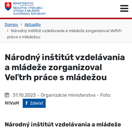
Skočiť na obsah
Skočiť na začiatok stránky
Domov
Aktuality
Národný inštitút vzdelávania a mládeže zorganizoval Veľtrh
práce s mládežou
Národný inštitút vzdelávania
a mládeže zorganizoval
Veľtrh práce s mládežou
31.10.2023
- Organizácie ministerstva
- Foto:
NIVaM
Facebook
Zdieľať
Národný inštitút vzdelávania a mládeže