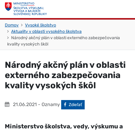
Skočiť na obsah
Skočiť na začiatok stránky
Domov
Vysoké školstvo
Aktuality v oblasti vysokého školstva
Národný akčný plán v oblasti externého zabezpečovania
kvality vysokých škôl
Národný akčný plán v oblasti
externého zabezpečovania
kvality vysokých škôl
21.06.2021
- Oznamy
Facebook
Zdieľať
Ministerstvo školstva, vedy, výskumu a