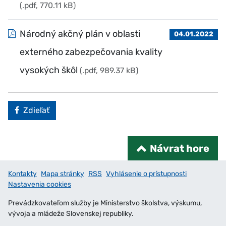
(.pdf, 770.11 kB)
Národný akčný plán v oblasti
04.01.2022
externého zabezpečovania kvality
vysokých škôl
(.pdf, 989.37 kB)
Facebook
Zdieľať
Návrat hore
Kontakty
Mapa stránky
RSS
Vyhlásenie o prístupnosti
Nastavenia cookies
Prevádzkovateľom služby je Ministerstvo školstva, výskumu,
vývoja a mládeže Slovenskej republiky.