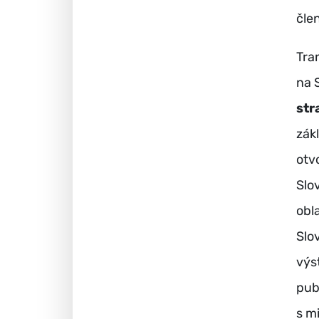
čle
Tra
na 
str
zák
otv
Slo
obl
Slo
výs
pub
s m