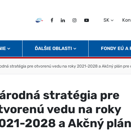
SK
Kon
EDU TV
Facebook
LinkedIn
Instagram
Twitter
NIE
ĎALŠIE OBLASTI
FONDY EÚ A
odná stratégia pre otvorenú vedu na roky 2021-2028 a Akčný plán pre
árodná stratégia pre
tvorenú vedu na roky
021-2028 a Akčný plá