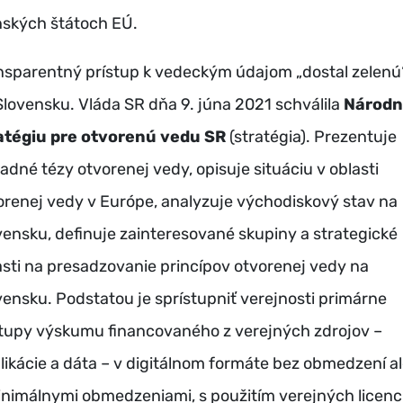
nských štátoch EÚ.
nsparentný prístup k vedeckým údajom „dostal zelenú“
Slovensku. Vláda SR dňa 9. júna 2021 schválila
Národ
atégiu pre otvorenú vedu SR
(stratégia). Prezentuje
ladné tézy otvorenej vedy, opisuje situáciu v oblasti
orenej vedy v Európe, analyzuje východiskový stav na
vensku, definuje zainteresované skupiny a strategické
asti na presadzovanie princípov otvorenej vedy na
vensku. Podstatou je sprístupniť verejnosti primárne
tupy výskumu financovaného z verejných zdrojov –
likácie a dáta – v digitálnom formáte bez obmedzení a
inimálnymi obmedzeniami, s použitím verejných licenci