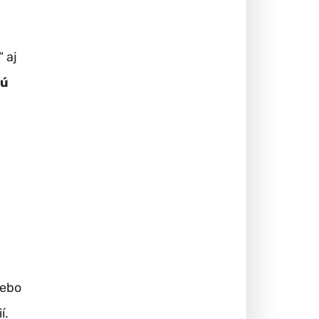
 aj
nú
lebo
í.