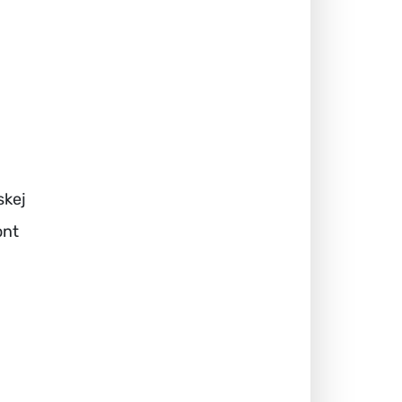
skej
ont