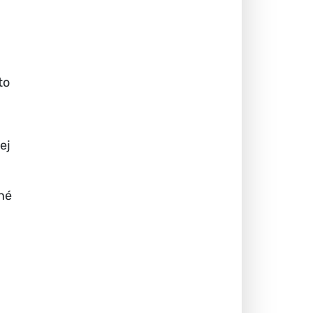
to
ej
né