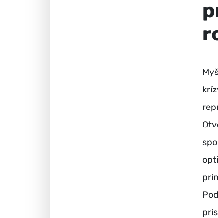
p
r
Myš
kríz
rep
Otv
spo
opt
pri
Pod
pri