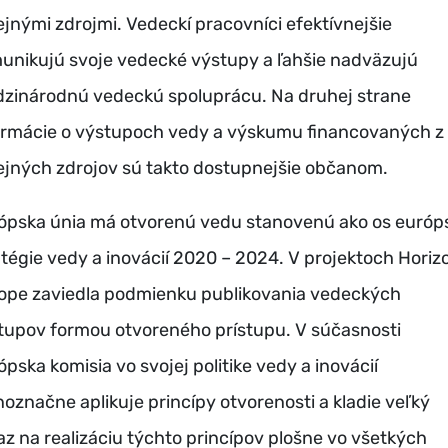
ejnými zdrojmi. Vedeckí pracovníci efektívnejšie
unikujú svoje vedecké výstupy a ľahšie nadväzujú
zinárodnú vedeckú spoluprácu. Na druhej strane
ormácie o výstupoch vedy a výskumu financovaných z
ejných zdrojov sú takto dostupnejšie občanom.
ópska únia má otvorenú vedu stanovenú ako os európ
atégie vedy a inovácií 2020 – 2024. V projektoch Horiz
ope zaviedla podmienku publikovania vedeckých
tupov formou otvoreného prístupu. V súčasnosti
ópska komisia vo svojej politike vedy a inovácií
noznačne aplikuje princípy otvorenosti a kladie veľký
az na realizáciu týchto princípov plošne vo všetkých