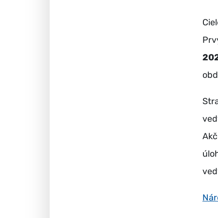
Cie
Prv
202
obd
Str
ved
Akč
úlo
vedy
Nár