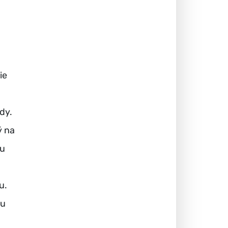
ie
dy.
ý na
ou
u.
mu