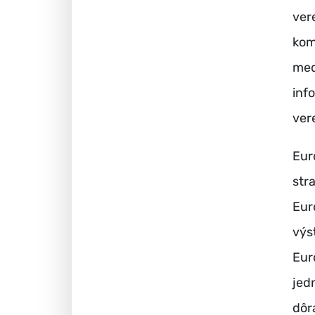
ver
kom
med
inf
ver
Eur
str
Eur
výs
Eur
jed
dôr