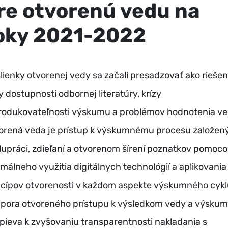
re otvorenú vedu na
oky 2021-2022
lienky otvorenej vedy sa začali presadzovať ako riešen
y dostupnosti odbornej literatúry, krízy
rodukovateľnosti výskumu a problémov hodnotenia ve
orená veda je prístup k výskumnému procesu založen
lupráci, zdieľaní a otvorenom šírení poznatkov pomoc
imálneho využitia digitálnych technológií a aplikovania
ncípov otvorenosti v každom aspekte výskumného cykl
pora otvoreného prístupu k výsledkom vedy a výsku
spieva k zvyšovaniu transparentnosti nakladania s