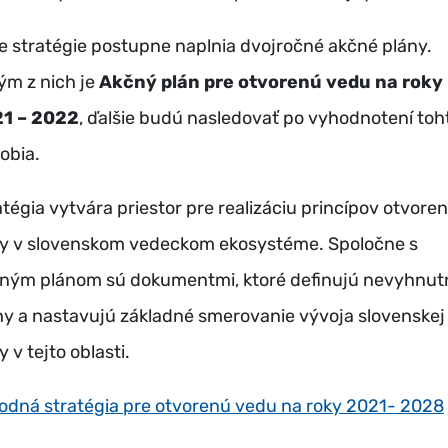
le stratégie postupne naplnia dvojročné akčné plány.
ým z nich je
Akčný plán pre otvorenú vedu na roky
1 – 2022
, ďalšie budú nasledovať po vyhodnotení toh
obia.
atégia vytvára priestor pre realizáciu princípov otvoren
y v slovenskom vedeckom ekosystéme. Spoločne s
ným plánom sú dokumentmi, ktoré definujú nevyhnut
hy a nastavujú základné smerovanie vývoja slovenskej
 v tejto oblasti.
odná stratégia pre otvorenú vedu na roky 2021- 2028