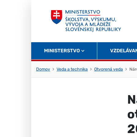
Skočiť na obsah
Skočiť na začiatok stránky
MINISTERSTVO
VZDELÁVA
Domov
Veda a technika
Otvorená veda
Nár
N
o
2