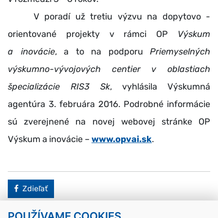
V poradí už tretiu výzvu na dopytovo -
orientované projekty v rámci OP
Výskum
a inovácie
, a to na podporu
Priemyselných
výskumno-vývojových centier v oblastiach
špecializácie RIS3 Sk
, vyhlásila Výskumná
agentúra 3. februára 2016. Podrobné informácie
sú zverejnené na novej webovej stránke OP
Výskum a inovácie –
www.opvai.sk
.
Facebook
Zdieľať
POUŽÍVAME COOKIES