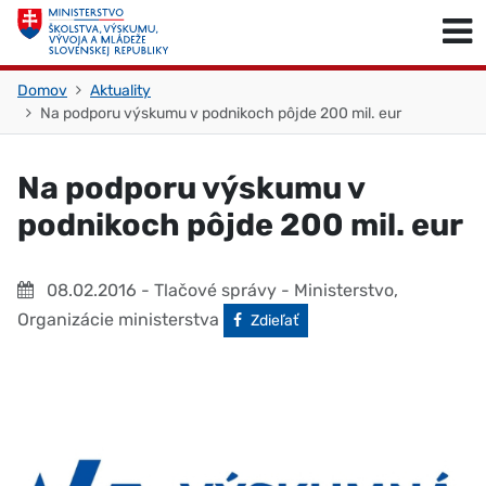
Skočiť na obsah
Skočiť na začiatok stránky
Domov
Aktuality
Na podporu výskumu v podnikoch pôjde 200 mil. eur
Na podporu výskumu v
podnikoch pôjde 200 mil. eur
08.02.2016
- Tlačové správy - Ministerstvo,
Organizácie ministerstva
Facebook
Zdieľať