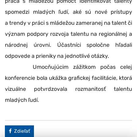
práca s mládežou pomôcť identifikovať talenty
spomedzi mladých ľudí, aké sú nové prístupy
a trendy v práci s mládežou zameranej na talent či
význam podpory rozvoja talentu na regionálnej a
národnej úrovni. Účastníci spoločne hľadali
odpovede a prieniky na jednotlivé otázky.
Umocňujúcim zážitkom počas celej
konferencie bola ukážka grafickej facilitácie, ktorá
vizuálne potvrdzovala rozmanitosť talentu
mladých ľudí.
Facebook
Zdieľať