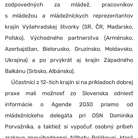
zodpovedných za mládež, pracovníkov
s mládežou a mládežníckych reprezentantov
krajín Vyšehradskej štvorky (SR, ČR, Maďarsko,
Poľsko), Východného partnerstva (Arménsko,
Azerbajdžan, Bielorusko, Gruzínsko, Moldavsko,
Ukrajina) a po prvýkrát aj krajín Západného
Balkánu (Srbsko, Albánsko).
Účastníci z 12-tich krajín si na príkladoch dobrej
praxe mali možnosť zo Slovenska odniesť
informácie o Agende 2030 priamo od
mládežníckeho delegáta pri OSN Dominika
Porvažníka, a taktiež si vypočuť osobný príbeh
zrakovo znevýhodnenej Alžbety Polákovej, ktorá