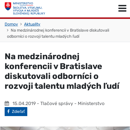
Skočiť na obsah
Skočiť na začiatok stránky
Domov
Aktuality
Na medzinárodnej konferencii v Bratislave diskutovali
odborníci o rozvoji talentu mladých ľudí
Na medzinárodnej
konferencii v Bratislave
diskutovali odborníci o
rozvoji talentu mladých ľudí
15.04.2019
- Tlačové správy - Ministerstvo
Facebook
Zdieľať