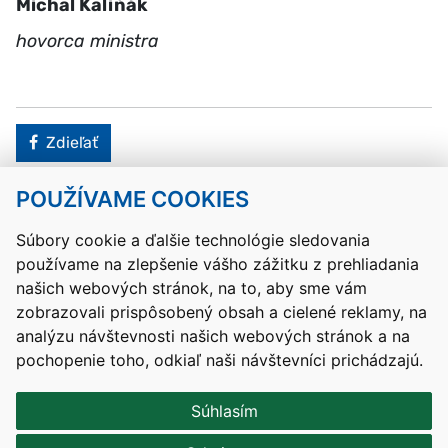
Michal Kaliňák
hovorca ministra
Facebook
Zdieľať
POUŽÍVAME COOKIES
Návrat hore
Súbory cookie a ďalšie technológie sledovania
používame na zlepšenie vášho zážitku z prehliadania
Kontakty
Mapa stránky
RSS
Vyhlásenie o prístupnosti
našich webových stránok, na to, aby sme vám
Nastavenia cookies
zobrazovali prispôsobený obsah a cielené reklamy, na
Prevádzkovateľom služby je Ministerstvo školstva, výskumu,
analýzu návštevnosti našich webových stránok a na
vývoja a mládeže Slovenskej republiky.
pochopenie toho, odkiaľ naši návštevníci prichádzajú.
Tvorba stránok
: Aglo Solutions
Redakčný systém
: SysCom
Súhlasím