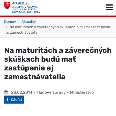
Skočiť na obsah
Skočiť na začiatok stránky
Domov
Aktuality
Na maturitách a záverečných skúškach budú mať zastúpenie
aj zamestnávatelia
Na maturitách a záverečných
skúškach budú mať
zastúpenie aj
zamestnávatelia
28.02.2014
- Tlačové správy - Ministerstvo
Facebook
Zdieľať