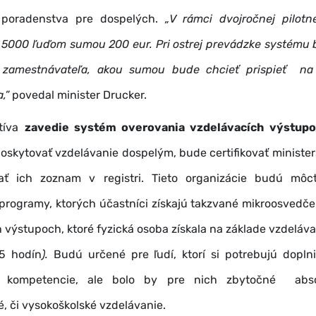
 poradenstva pre dospelých.
„V rámci dvojročnej pilotn
t 5000 ľuďom sumou 200 eur. Pri ostrej prevádzke systému 
 zamestnávateľa, akou sumou bude chcieť prispieť na
,”
povedal minister Drucker.
atíva
zavedie systém overovania vzdelávacích výstup
oskytovať vzdelávanie dospelým, bude certifikovať minister
ať ich zoznam v registri. Tieto organizácie budú môc
programy, ktorých účastníci získajú takzvané mikroosvedč
 výstupoch, ktoré fyzická osoba získala na základe vzdeláv
5 hodín
).
Budú určené pre ľudí, ktorí si potrebujú doplni
a kompetencie, ale bolo by pre nich zbytočné abso
é, či vysokoškolské vzdelávanie.