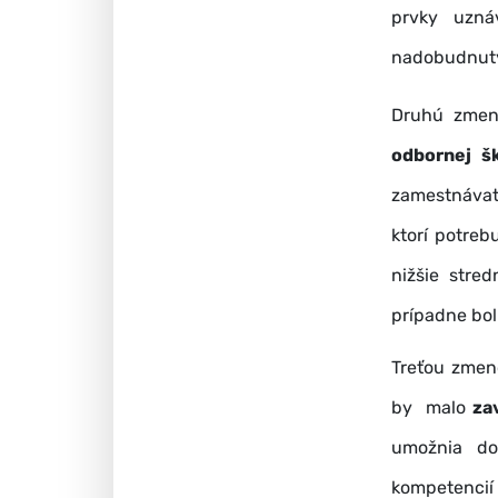
prvky uznáv
nadobudnutý
Druhú zmen
odbornej š
zamestnávat
ktorí potreb
nižšie stre
prípadne bol
Treťou zmen
by malo
za
umožnia do
kompetencií