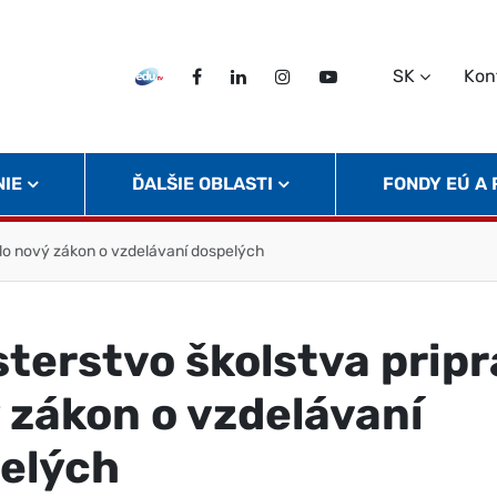
SK
Kon
EDU TV
Facebook
LinkedIn
Instagram
Twitter
NIE
ĎALŠIE OBLASTI
FONDY EÚ A
vilo nový zákon o vzdelávaní dospelých
sterstvo školstva pripr
 zákon o vzdelávaní
elých