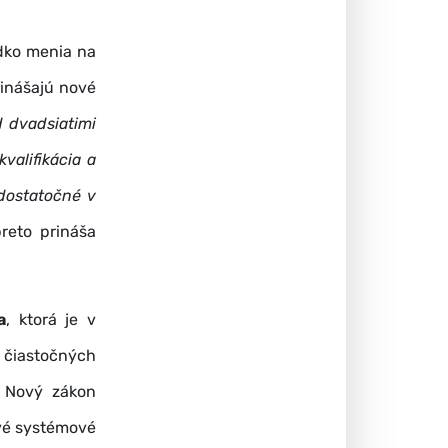
udko menia na
rinášajú nové
d dvadsiatimi
valifikácia a
dostatočné v
preto prináša
a
, ktorá je v
 čiastočných
. Nový zákon
ové systémové