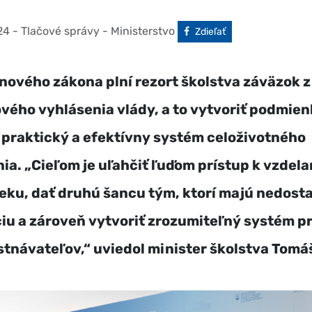
24
- Tlačové správy - Ministerstvo
Facebook
Zdieľať
ového zákona plní rezort školstva záväzok z
ého vyhlásenia vlády, a to vytvoriť podmien
praktický a efektívny systém celoživotného
ia. „Cieľom je uľahčiť ľuďom prístup k vzdela
ku, dať druhú šancu tým, ktorí majú nedost
ciu a zároveň vytvoriť zrozumiteľný systém pr
tnávateľov,“ uviedol minister školstva Tomá