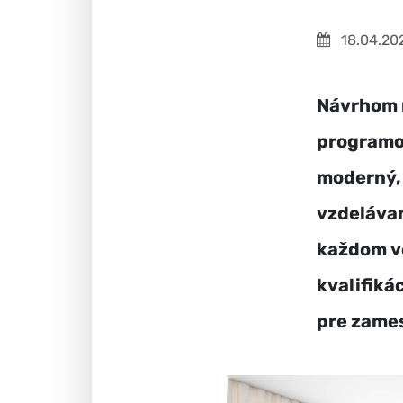
18.04.20
Návrhom n
programov
moderný, 
vzdelávan
každom ve
kvalifiká
pre zames