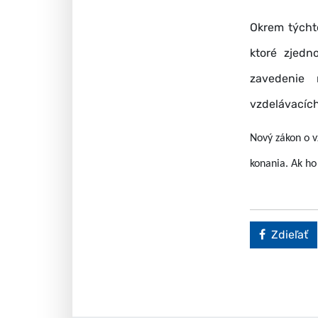
Okrem týchto
ktoré zjedn
zavedenie 
vzdelávacích
Nový zákon o v
konania. Ak ho
Faceboo
Zdieľať