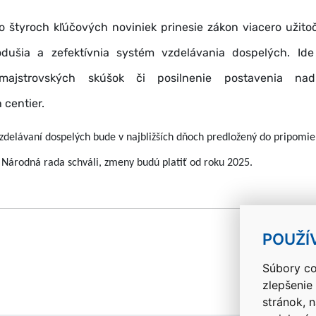
 štyroch kľúčových noviniek prinesie zákon viacero užito
odušia a zefektívnia systém vzdelávania dospelých. Ide
majstrovských skúšok či posilnenie postavenia nad
 centier.
zdelávaní dospelých bude v najbližších dňoch predložený do pripomi
 Národná rada schváli, zmeny budú platiť od roku 2025.
k
POUŽÍ
Súbory co
zlepšenie
stránok, 