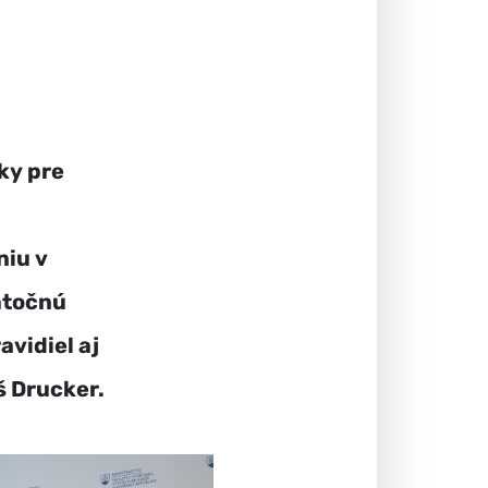
ky pre
niu v
atočnú
avidiel aj
š Drucker.