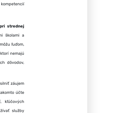
 kompetencií
pri strednej
mi školami a
môžu ľuďom,
 ktorí nemajú
ých dôvodov,
ilniť záujem
takomto účte
, kľúčových
žívať služby