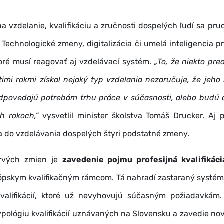
a vzdelanie, kvalifikáciu a zručnosti dospelých ľudí sa pr
 Technologické zmeny, digitalizácia či umelá inteligencia p
oré musí reagovať aj vzdelávací systém.
„To, že niekto pre
atimi rokmi získal nejaký typ vzdelania nezaručuje, že jeho k
odpovedajú potrebám trhu práce v súčasnosti, alebo budú 
h rokoch,“
vysvetlil minister školstva Tomáš Drucker. Aj 
 do vzdelávania dospelých štyri podstatné zmeny.
rvých zmien je
zavedenie pojmu profesijná kvalifikáci
ópskym kvalifikačným rámcom. Tá nahradí zastaraný systém
valifikácií, ktoré už nevyhovujú súčasným požiadavkám
ypológiu kvalifikácií uznávaných na Slovensku a zavedie n