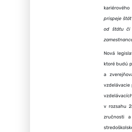
kariérového
prispeje štá
od štátu či
zamestnanca
Nová legisl
ktoré budú p
a zverejňov
vzdelávacie 
vzdelávacích
v rozsahu 2
zručnosti 
stredoškolsk