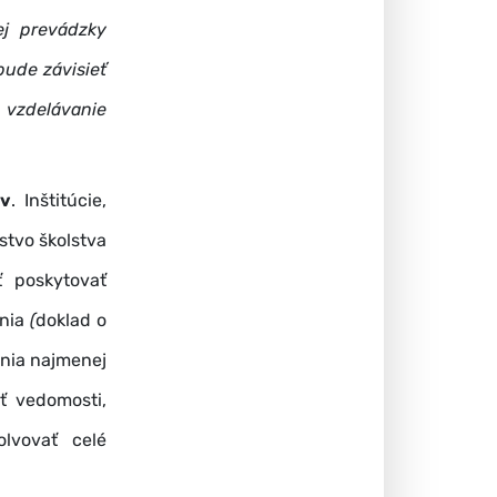
ej prevádzky
bude závisieť
 vzdelávanie
ov
. Inštitúcie,
stvo školstva
ť poskytovať
enia
(
doklad o
ania najmenej
ť vedomosti,
lvovať celé