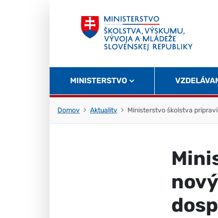
Skočiť na obsah
Skočiť na začiatok stránky
MINISTERSTVO
VZDELÁVA
Domov
Aktuality
Ministerstvo školstva pripra
Mini
nový
dosp