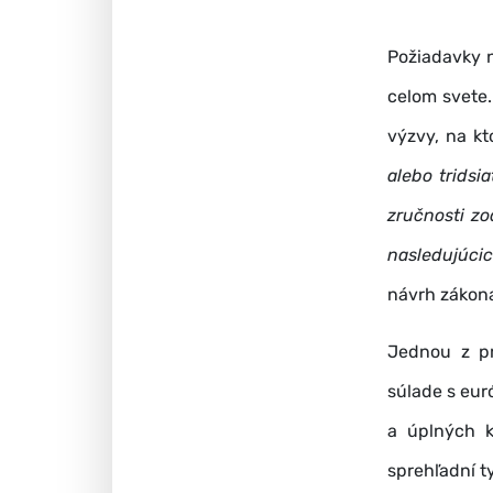
Požiadavky n
celom svete.
výzvy, na kt
alebo tridsi
zručnosti z
nasledujúcic
návrh zákona
Jednou z p
súlade s eur
a úplných k
sprehľadní t