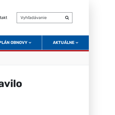
takt
Vyhľadávanie
Hľadať
 PLÁN OBNOVY
AKTUÁLNE
avilo