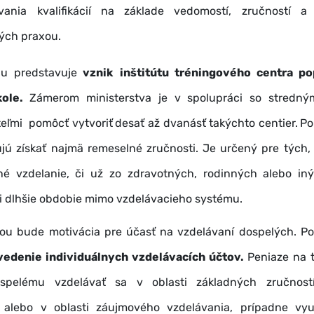
ania kvalifikácií na základe vedomostí, zručností a
ch praxou.
u predstavuje
vznik
inštitútu tréningového centra po
kole.
Zámerom ministerstva je v spolupráci so stredný
eľmi pomôcť vytvoriť
desať až dvanásť takýchto centier.
Po
ujú získať najmä remeselné zručnosti. Je určený pre tých,
dné vzdelanie, či už zo zdravotných, rodinných alebo in
i dlhšie obdobie mimo vzdelávacieho systému.
ou bude motivácia pre účasť na vzdelávaní dospelých. Pos
vedenie individuálnych vzdelávacích účtov.
Peniaze na 
spelému vzdelávať sa v oblasti základných zručností
 alebo v oblasti záujmového vzdelávania, prípadne vyu