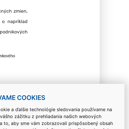
čných zmien,
 o napríklad
podnikových
enkového
VAME COOKIES
okie a ďalšie technológie sledovania používame na
 vášho zážitku z prehliadania našich webových
Návrat hore
na to, aby sme vám zobrazovali prispôsobený obsah