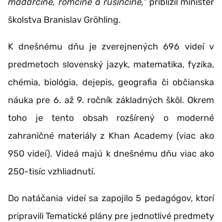
maďarčine, rómčine a rusínčine,“
priblížil minister
školstva Branislav Gröhling.
K dnešnému dňu je zverejnených 696 videí v
predmetoch slovenský jazyk, matematika, fyzika,
chémia, biológia, dejepis, geografia či občianska
náuka pre 6. až 9. ročník základných škôl. Okrem
toho je tento obsah rozšírený o moderné
zahraničné materiály z Khan Academy (viac ako
950 videí). Videá majú k dnešnému dňu viac ako
250-tisíc vzhliadnutí.
Do natáčania videí sa zapojilo 5 pedagógov, ktorí
pripravili Tematické plány pre jednotlivé predmety