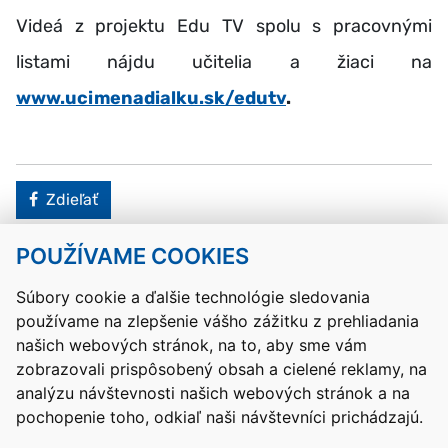
Videá z projektu Edu TV spolu s pracovnými
listami nájdu učitelia a žiaci na
www.ucimenadialku.sk/edutv
.
Facebook
Zdieľať
POUŽÍVAME COOKIES
Návrat hore
Súbory cookie a ďalšie technológie sledovania
používame na zlepšenie vášho zážitku z prehliadania
Kontakty
Mapa stránky
RSS
Vyhlásenie o prístupnosti
našich webových stránok, na to, aby sme vám
Nastavenia cookies
zobrazovali prispôsobený obsah a cielené reklamy, na
Prevádzkovateľom služby je Ministerstvo školstva, výskumu,
analýzu návštevnosti našich webových stránok a na
vývoja a mládeže Slovenskej republiky.
pochopenie toho, odkiaľ naši návštevníci prichádzajú.
Tvorba stránok
: Aglo Solutions