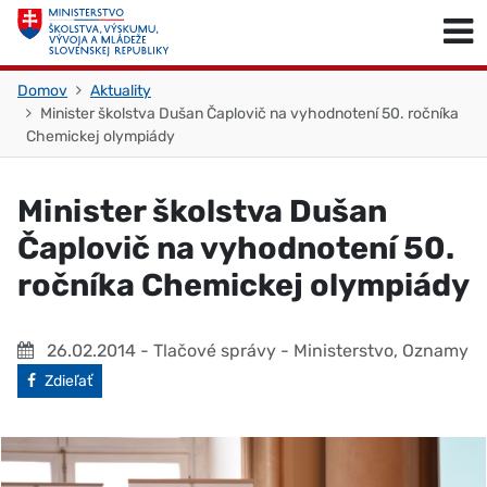
Skočiť na obsah
Skočiť na začiatok stránky
Domov
Aktuality
Minister školstva Dušan Čaplovič na vyhodnotení 50. ročníka
Chemickej olympiády
Minister školstva Dušan
Čaplovič na vyhodnotení 50.
ročníka Chemickej olympiády
26.02.2014
- Tlačové správy - Ministerstvo, Oznamy
Facebook
Zdieľať