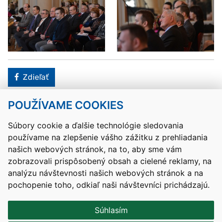
Facebook
Zdieľať
POUŽÍVAME COOKIES
Návrat hore
Súbory cookie a ďalšie technológie sledovania
používame na zlepšenie vášho zážitku z prehliadania
Kontakty
Mapa stránky
RSS
Vyhlásenie o prístupnosti
našich webových stránok, na to, aby sme vám
Nastavenia cookies
zobrazovali prispôsobený obsah a cielené reklamy, na
Prevádzkovateľom služby je Ministerstvo školstva, výskumu,
analýzu návštevnosti našich webových stránok a na
vývoja a mládeže Slovenskej republiky.
pochopenie toho, odkiaľ naši návštevníci prichádzajú.
Tvorba stránok
: Aglo Solutions
Redakčný systém
: SysCom
Súhlasím