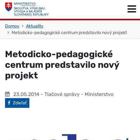
Skočiť na obsah
Skočiť na začiatok stránky
Domov
Aktuality
Metodicko-pedagogické centrum predstavilo nový projekt
Metodicko-pedagogické
centrum predstavilo nový
projekt
23.05.2014
- Tlačové správy - Ministerstvo
Facebook
Zdieľať