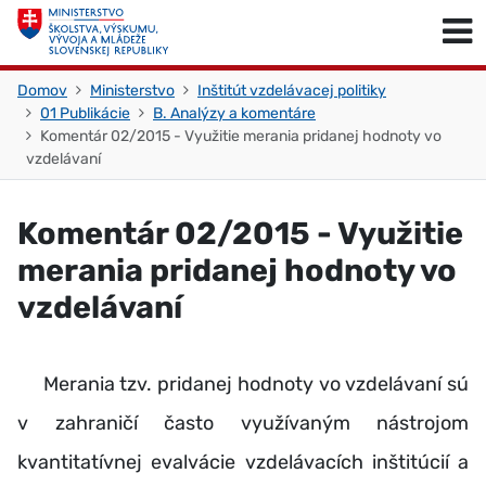
Skočiť na obsah
Skočiť na začiatok stránky
Domov
Ministerstvo
Inštitút vzdelávacej politiky
01 Publikácie
B. Analýzy a komentáre
Komentár 02/2015 - Využitie merania pridanej hodnoty vo
vzdelávaní
Komentár 02/2015 - Využitie
merania pridanej hodnoty vo
vzdelávaní
Merania tzv. pridanej hodnoty vo vzdelávaní sú
v zahraničí často využívaným nástrojom
kvantitatívnej evalvácie vzdelávacích inštitúcií a