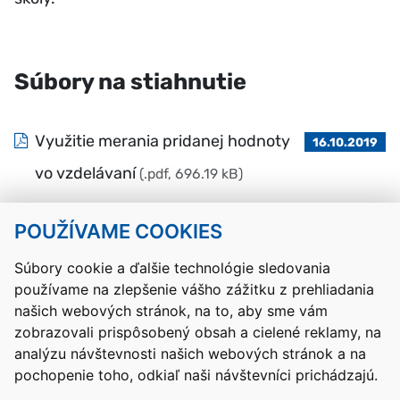
Súbory na stiahnutie
Využitie merania pridanej hodnoty
16.10.2019
vo vzdelávaní
(.pdf, 696.19 kB)
POUŽÍVAME COOKIES
Návrat hore
Súbory cookie a ďalšie technológie sledovania
používame na zlepšenie vášho zážitku z prehliadania
Kontakty
Mapa stránky
RSS
Vyhlásenie o prístupnosti
našich webových stránok, na to, aby sme vám
Nastavenia cookies
zobrazovali prispôsobený obsah a cielené reklamy, na
Prevádzkovateľom služby je Ministerstvo školstva, výskumu,
analýzu návštevnosti našich webových stránok a na
vývoja a mládeže Slovenskej republiky.
pochopenie toho, odkiaľ naši návštevníci prichádzajú.
Tvorba stránok
: Aglo Solutions