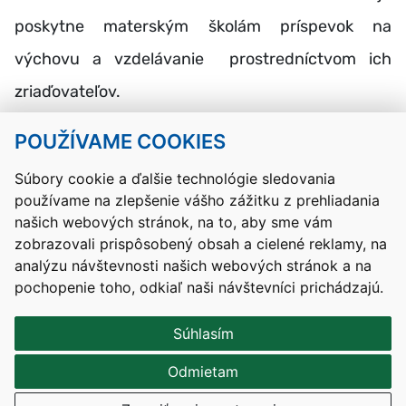
poskytne materským školám príspevok na
výchovu a vzdelávanie prostredníctvom ich
zriaďovateľov.
POUŽÍVAME COOKIES
Návrat hore
Súbory cookie a ďalšie technológie sledovania
používame na zlepšenie vášho zážitku z prehliadania
Kontakty
Mapa stránky
RSS
Vyhlásenie o prístupnosti
našich webových stránok, na to, aby sme vám
Nastavenia cookies
zobrazovali prispôsobený obsah a cielené reklamy, na
Prevádzkovateľom služby je Ministerstvo školstva, výskumu,
analýzu návštevnosti našich webových stránok a na
vývoja a mládeže Slovenskej republiky.
pochopenie toho, odkiaľ naši návštevníci prichádzajú.
Tvorba stránok
: Aglo Solutions
Redakčný systém
: SysCom
Súhlasím
Odmietam