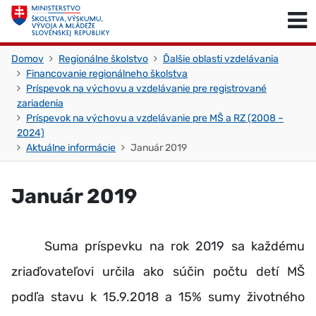
Skočiť na obsah
Skočiť na začiatok stránky
Domov
Regionálne školstvo
Ďalšie oblasti vzdelávania
Financovanie regionálneho školstva
Príspevok na výchovu a vzdelávanie pre registrované
zariadenia
Príspevok na výchovu a vzdelávanie pre MŠ a RZ (2008 –
2024)
Aktuálne informácie
Január 2019
Január 2019
Suma príspevku na rok 2019 sa každému
zriaďovateľovi určila ako súčin počtu detí MŠ
podľa stavu k 15.9.2018 a 15% sumy životného