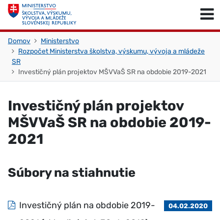
Skočiť na obsah
Skočiť na začiatok stránky
Domov
Ministerstvo
Rozpočet Ministerstva školstva, výskumu, vývoja a mládeže
SR
Investičný plán projektov MŠVVaŠ SR na obdobie 2019-2021
Investičný plán projektov
MŠVVaŠ SR na obdobie 2019-
2021
Súbory na stiahnutie
Investičný plán na obdobie 2019-
04.02.2020