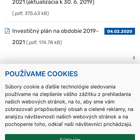
2021 (aktualizácia k 30. 6. 2019)
(.pdf, 375.63 kB)
Investičný plán na obdobie 2019-
04.02.2020
2021
(.pdf, 174.78 kB)
#
POUŽÍVAME COOKIES
Návrat hore
Súbory cookie a ďalšie technológie sledovania
používame na zlepšenie vášho zážitku z prehliadania
Kontakty
Mapa stránky
RSS
Vyhlásenie o prístupnosti
našich webových stránok, na to, aby sme vám
Nastavenia cookies
zobrazovali prispôsobený obsah a cielené reklamy, na
Prevádzkovateľom služby je Ministerstvo školstva, výskumu,
analýzu návštevnosti našich webových stránok a na
vývoja a mládeže Slovenskej republiky.
pochopenie toho, odkiaľ naši návštevníci prichádzajú.
Tvorba stránok
: Aglo Solutions
Redakčný systém
: SysCom