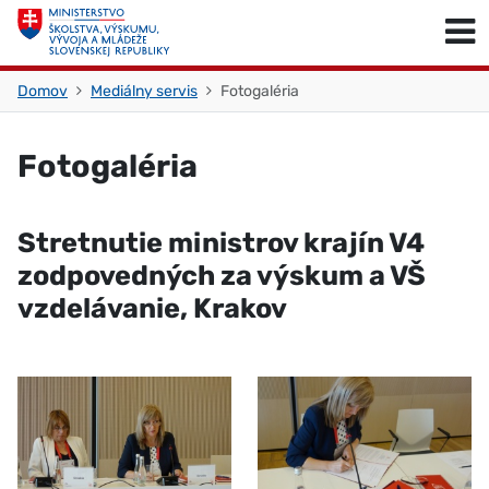
Skočiť na obsah
Skočiť na začiatok stránky
Domov
Mediálny servis
Fotogaléria
Fotogaléria
Stretnutie ministrov krajín V4
zodpovedných za výskum a VŠ
vzdelávanie, Krakov