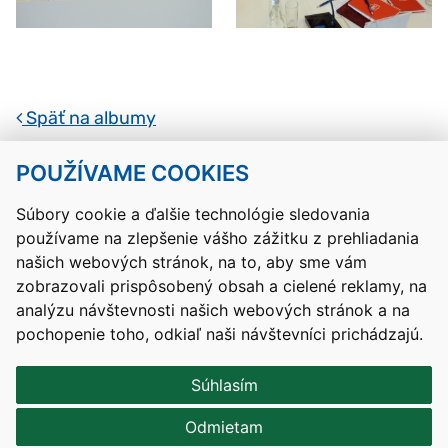
Späť na albumy
POUŽÍVAME COOKIES
Návrat hore
Súbory cookie a ďalšie technológie sledovania
používame na zlepšenie vášho zážitku z prehliadania
Kontakty
Mapa stránky
RSS
Vyhlásenie o prístupnosti
našich webových stránok, na to, aby sme vám
Nastavenia cookies
zobrazovali prispôsobený obsah a cielené reklamy, na
Prevádzkovateľom služby je Ministerstvo školstva, výskumu,
analýzu návštevnosti našich webových stránok a na
vývoja a mládeže Slovenskej republiky.
pochopenie toho, odkiaľ naši návštevníci prichádzajú.
Tvorba stránok
: Aglo Solutions
Redakčný systém
: SysCom
Súhlasím
Odmietam