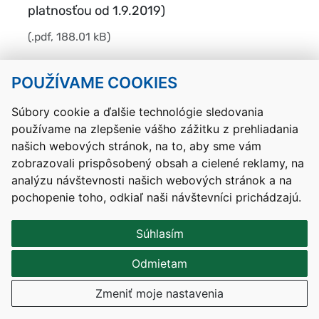
platnosťou od 1.9.2019)
(.pdf, 188.01 kB)
POUŽÍVAME COOKIES
Návrat hore
Súbory cookie a ďalšie technológie sledovania
používame na zlepšenie vášho zážitku z prehliadania
Kontakty
Mapa stránky
RSS
Vyhlásenie o prístupnosti
našich webových stránok, na to, aby sme vám
Nastavenia cookies
zobrazovali prispôsobený obsah a cielené reklamy, na
Prevádzkovateľom služby je Ministerstvo školstva, výskumu,
analýzu návštevnosti našich webových stránok a na
vývoja a mládeže Slovenskej republiky.
pochopenie toho, odkiaľ naši návštevníci prichádzajú.
Tvorba stránok
: Aglo Solutions
Redakčný systém
: SysCom
Súhlasím
Odmietam
Zmeniť moje nastavenia