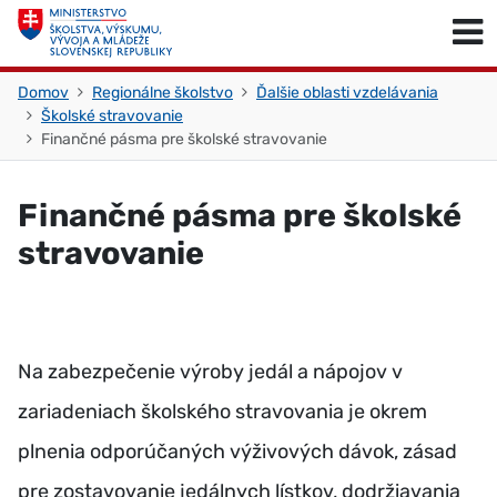
Skočiť na obsah
Skočiť na začiatok stránky
Domov
Regionálne školstvo
Ďalšie oblasti vzdelávania
Školské stravovanie
Finančné pásma pre školské stravovanie
Finančné pásma pre školské
stravovanie
Na zabezpečenie výroby jedál a nápojov v
zariadeniach školského stravovania je okrem
plnenia odporúčaných výživových dávok, zásad
pre zostavovanie jedálnych lístkov, dodržiavania