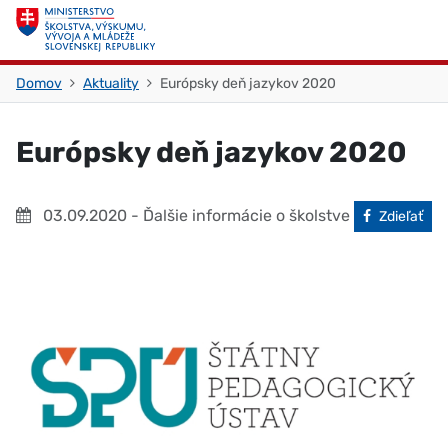
Skočiť na obsah
Skočiť na začiatok stránky
Domov
Aktuality
Európsky deň jazykov 2020
Európsky deň jazykov 2020
03.09.2020
- Ďalšie informácie o školstve
Facebook
Zdieľať