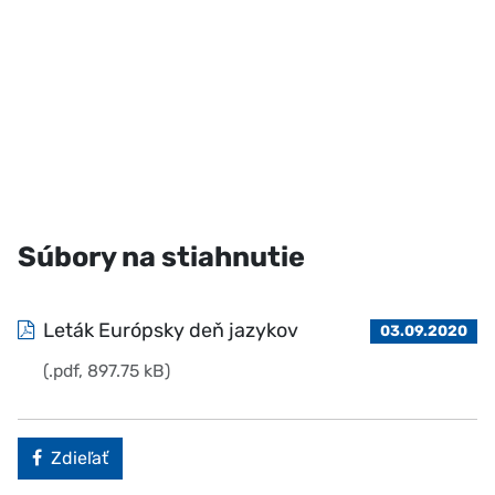
Súbory na stiahnutie
Leták Európsky deň jazykov
03.09.2020
(.pdf, 897.75 kB)
Facebook
Zdieľať