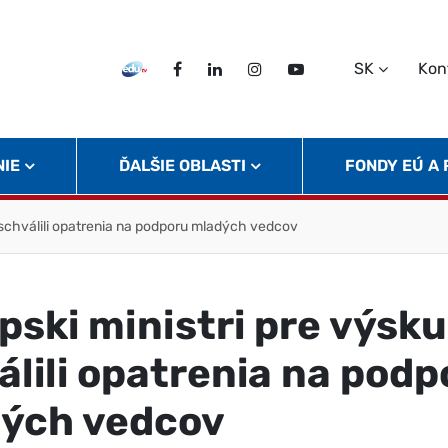
SK
Kon
EDU TV
Facebook
LinkedIn
Instagram
Twitter
NIE
ĎALŠIE OBLASTI
FONDY EÚ A
 schválili opatrenia na podporu mladých vedcov
pski ministri pre výsk
álili opatrenia na podp
ých vedcov