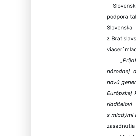
Slovensku s
podpora tal
Slovenska
z Bratislav
viacerí mlad
„Prij
národnej a
novú gener
Európskej 
riaditeľov
s mladými 
zasadnutia 