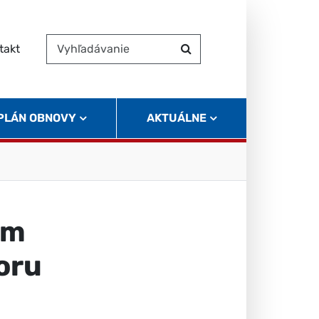
takt
Vyhľadávanie
Hľadať
 PLÁN OBNOVY
AKTUÁLNE
um
oru