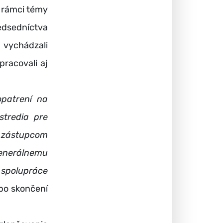
v rámci témy
redsedníctva
vychádzali
pracovali aj
opatrení na
stredia pre
ť zástupcom
generálnemu
 spolupráce
po skončení