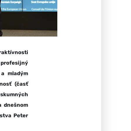
ktívnosti
profesijný
m a mladým
nosť (časť
ýskumných
na dnešnom
lstva Peter