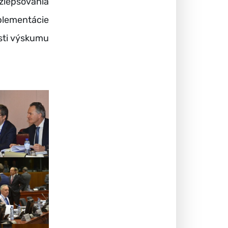
zlepšovania
plementácie
sti výskumu