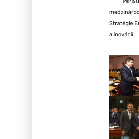
Ministri o
medzinárod
Stratégie 
a inovácií.