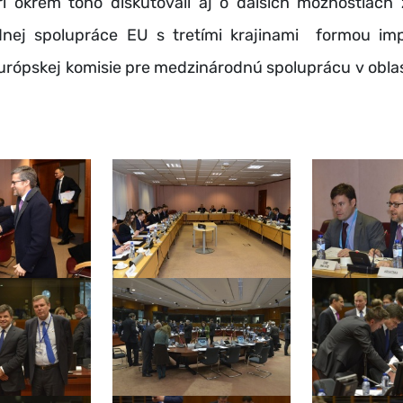
krem toho diskutovali aj o ďalších možnostiach 
nej spolupráce EU s tretími krajinami formou im
Európskej komisie pre medzinárodnú spoluprácu v obla