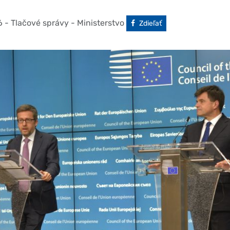
6
- Tlačové správy - Ministerstvo
Facebook
Zdieľať