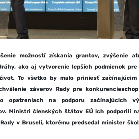
e možností získania grantov, zvýšenie atra
dráhy, ako aj vytvorenie lepších podmienok pre 
život. To všetko by malo priniesť začínajúci
hválenie záverov Rady pre konkurencieschop
o opatreniach na podporu začínajúcich v
ov. Ministri členských štátov EÚ ich podporili 
Rady v Bruseli, ktorému predsedal minister ško