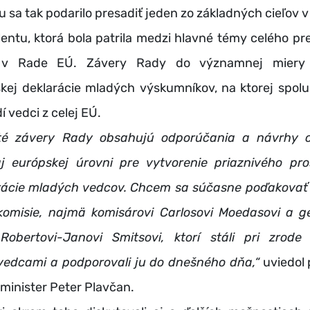
a tak podarilo presadiť jeden zo základných cieľov 
entu, ktorá bola patrila medzi hlavné témy celého p
 v Rade EÚ. Závery Rady do významnej miery 
skej deklarácie mladých výskumníkov, na ktorej spolu
í vedci z celej EÚ.
até závery Rady obsahujú odporúčania a návrhy 
j európskej úrovni pre vytvorenie priaznivého pro
ácie mladých vedcov. Chcem sa súčasne poďakova
komisie, najmä komisárovi Carlosovi Moedasovi a 
i Robertovi-Janovi Smitsovi, ktorí stáli pri zrode
vedcami a podporovali ju do dnešného dňa,“
uviedol 
minister Peter Plavčan.