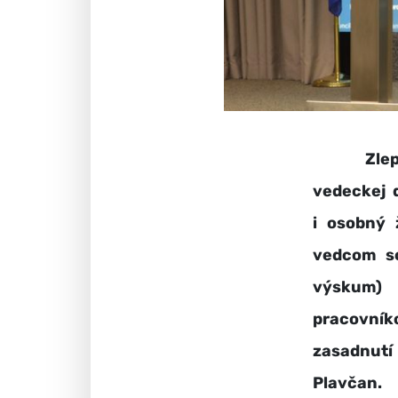
Zlepšeni
vedeckej 
i osobný 
vedcom sc
výskum) 
pracovník
zasadnutí 
Plavčan.