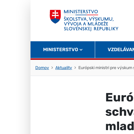
Skočiť na obsah
Skočiť na začiatok stránky
MINISTERSTVO
VZDELÁVA
Domov
Aktuality
Európski ministri pre výskum
Euró
schv
mlad