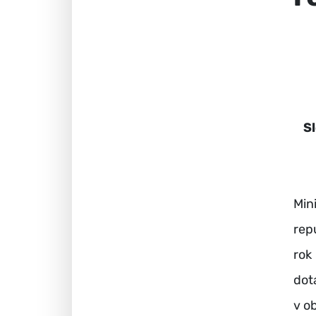
S
Min
rep
rok
dot
v o