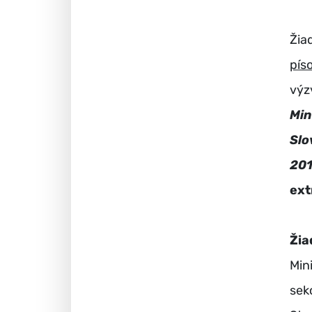
Žia
pís
výz
Mi
Slo
20
ext
Žia
Min
sek