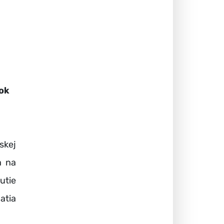
ok
skej
a na
utie
atia