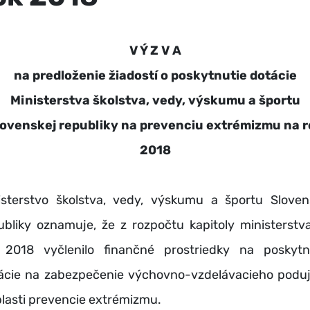
V Ý Z V A
na predloženie žiadostí o poskytnutie dotácie
Ministerstva školstva, vedy, výskumu a športu
lovenskej republiky na prevenciu extrémizmu na r
2018
isterstvo školstva, vedy, výskumu a športu Sloven
ubliky oznamuje, že z rozpočtu kapitoly ministerstv
 2018 vyčlenilo finančné prostriedky na poskytn
ácie na zabezpečenie výchovno-vzdelávacieho poduj
blasti prevencie extrémizmu.