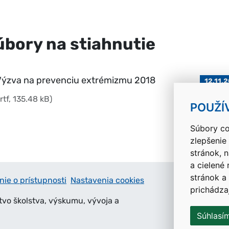
úbory na stiahnutie
Výzva na prevenciu extrémizmu 2018
12.11.
.rtf, 135.48 kB)
POUŽÍ
Súbory co
zlepšenie
stránok, 
a cielené
stránok a
nie o prístupnosti
Nastavenia cookies
prichádza
tvo školstva, výskumu, vývoja a
Súhlasí