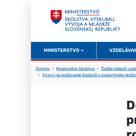
Skočiť na obsah
Skočiť na začiatok stránky
MINISTERSTVO
VZDELÁVA
Domov
Regionálne školstvo
Ďalšie oblasti vzd
Výzvy na podávanie žiadostí o poskytnutie dotác
D
p
r