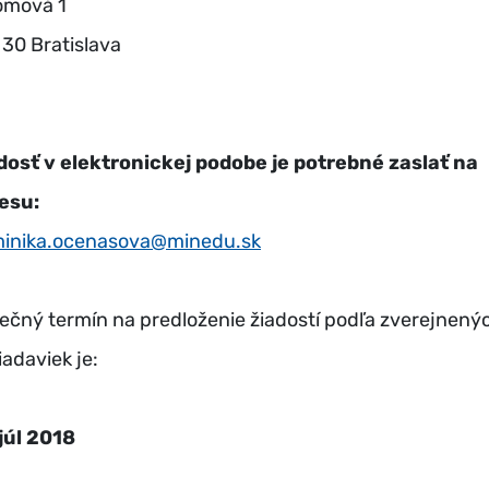
omová 1
 30 Bratislava
dosť v elektronickej podobe je potrebné zaslať na
esu:
inika.ocenasova@minedu.sk
ečný termín na predloženie žiadostí podľa zverejnený
iadaviek je:
 júl 2018