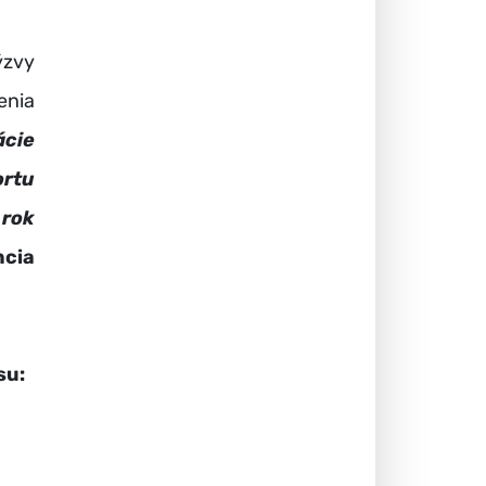
ýzvy
enia
ácie
rtu
 rok
ncia
su: