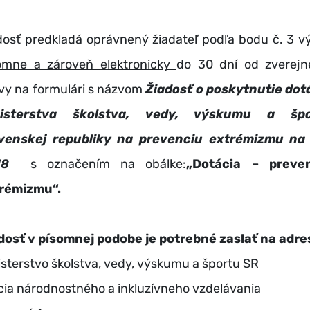
dosť predkladá oprávnený žiadateľ podľa bodu č. 3 v
omne a zároveň elektronicky
do 30 dní od zverejn
vy na formulári s názvom
Žiadosť o poskytnutie dot
nisterstva školstva, vedy, výskumu a špo
venskej republiky na prevenciu extrémizmu na
18
s označením na obálke:
„Dotácia – preve
rémizmu“.
dosť v písomnej podobe je potrebné zaslať na adre
isterstvo školstva, vedy, výskumu a športu SR
cia národnostného a inkluzívneho vzdelávania