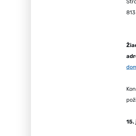
Str
813
Žia
adr
dom
Kon
pož
15.