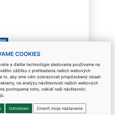
2019
VAME COOKIES
okie a ďalšie technológie sledovania používame na
 vášho zážitku z prehliadania našich webových
Návrat hore
na to, aby sme vám zobrazovali prispôsobený obsah
 reklamy, na analýzu návštevnosti našich webových
 na pochopenie toho, odkiaľ naši návštevníci
jú.
m
Odmietam
Zmeniť moje nastavenia