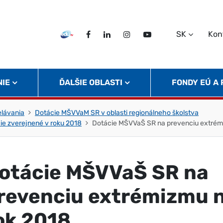
SK
Kon
EDU TV
Facebook
LinkedIn
Instagram
Twitter
NIE
ĎALŠIE OBLASTI
FONDY EÚ A
elávania
Dotácie MŠVVaM SR v oblasti regionálneho školstva
ie zverejnené v roku 2018
Dotácie MŠVVaŠ SR na prevenciu extrém
otácie MŠVVaŠ SR na
revenciu extrémizmu 
ok 2018