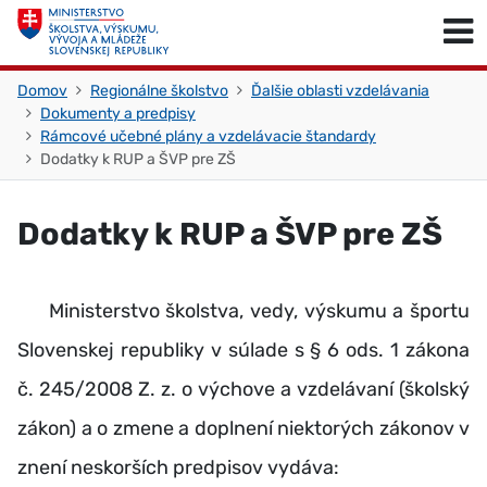
Skočiť na obsah
Skočiť na začiatok stránky
Domov
Regionálne školstvo
Ďalšie oblasti vzdelávania
Dokumenty a predpisy
Rámcové učebné plány a vzdelávacie štandardy
Dodatky k RUP a ŠVP pre ZŠ
Dodatky k RUP a ŠVP pre ZŠ
Ministerstvo školstva, vedy, výskumu a športu
Slovenskej republiky v súlade s § 6 ods. 1 zákona
č. 245/2008 Z. z. o výchove a vzdelávaní (školský
zákon) a o zmene a doplnení niektorých zákonov v
znení neskorších predpisov vydáva: