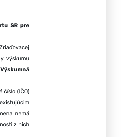
rtu SR pre
Zriaďovacej
dy, výskumu
v
Výskumná
 číslo (IČO)
existujúcim
zmena nemá
nosti z nich