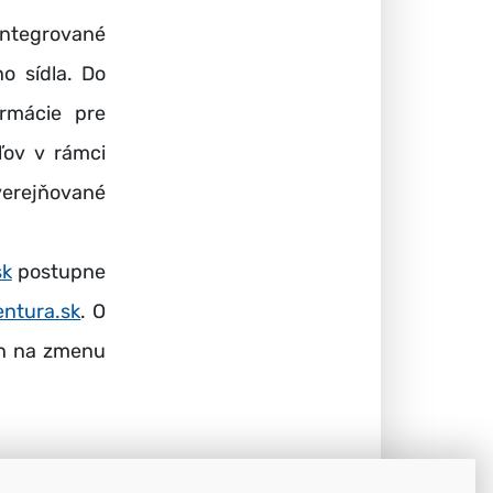
integrované
o sídla. Do
ormácie pre
ľov v rámci
verejňované
sk
postupne
ntura.sk
. O
ch na zmenu