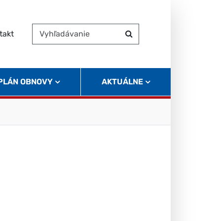
takt
Vyhľadávanie
Hľadať
 PLÁN OBNOVY
AKTUÁLNE