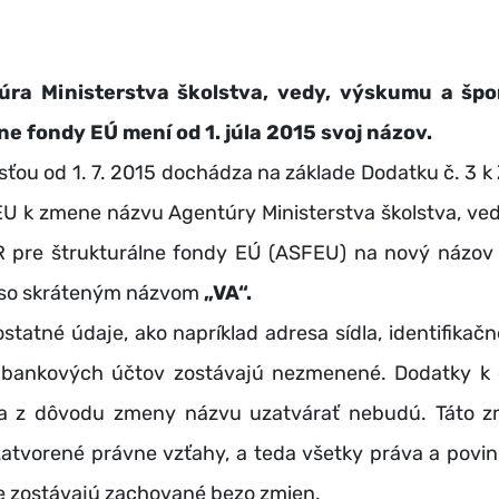
Ministerstva školstva, vedy, výskumu a špo
ne fondy EÚ mení od 1. júla 2015 svoj názov.
ou od 1. 7. 2015 dochádza na základe Dodatku č. 3 k 
FEU k zmene názvu Agentúry Ministerstva školstva, ve
R pre štrukturálne fondy EÚ (ASFEU) na nový názo
so skráteným názvom
„VA“.
tné údaje, ako napríklad adresa sídla, identifikačné
a bankových účtov zostávajú nezmenené. Dodatky k 
a z dôvodu zmeny názvu uzatvárať nebudú. Táto 
atvorené právne vzťahy, a teda všetky práva a povin
e zostávajú zachované bezo zmien.