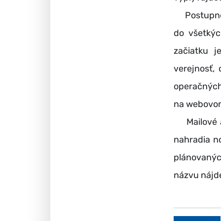
Postupne b
do všetkýc
začiatku j
verejnosť,
operačnýc
na webovom
Mailové 
nahradia n
plánovanýc
názvu nájd