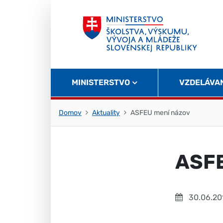
Skočiť na obsah
Skočiť na začiatok stránky
MINISTERSTVO
VZDELÁVA
Domov
Aktuality
ASFEU mení názov
ASFE
30.06.20