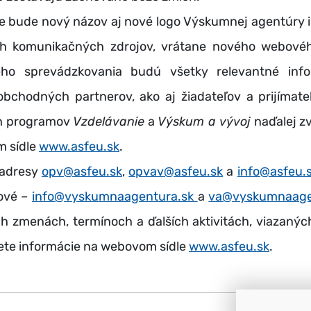
ude nový názov aj nové logo Výskumnej agentúry 
h komunikačných zdrojov, vrátane nového webovéh
eho sprevádzkovania budú všetky relevantné inf
 obchodných partnerov, ako aj žiadateľov a prijímate
h programov
Vzdelávanie
a
Výskum a vývoj
naďalej z
 sídle
www.asfeu.sk
.
adresy
opv@asfeu.sk
,
opvav@asfeu.sk
a
info@asfeu.
ové –
info@vyskumnaagentura.sk
a
va@vyskumnaage
h zmenách, termínoch a ďalších aktivitách, viazaný
ete informácie na webovom sídle
www.asfeu.sk
.