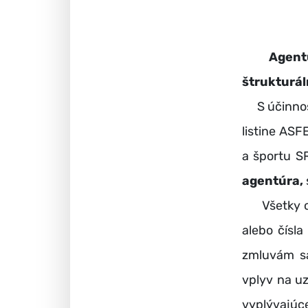
Agentúra 
štrukturál
S účinnosť
listine AS
a športu S
agentúra,
Všetky osta
alebo čísl
zmluvám s
vplyv na uz
vyplývajúc