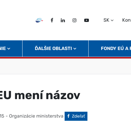
SK
Kon
EDU TV
Facebook
LinkedIn
Instagram
Twitter
NIE
ĎALŠIE OBLASTI
FONDY EÚ A
U mení názov
15
- Organizácie ministerstva
Facebook
Zdieľať