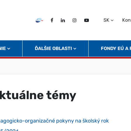
SK
Kon
EDU TV
Facebook
LinkedIn
Instagram
Twitter
NIE
ĎALŠIE OBLASTI
FONDY EÚ A
ktuálne témy
agogicko-organizačné pokyny na školský rok