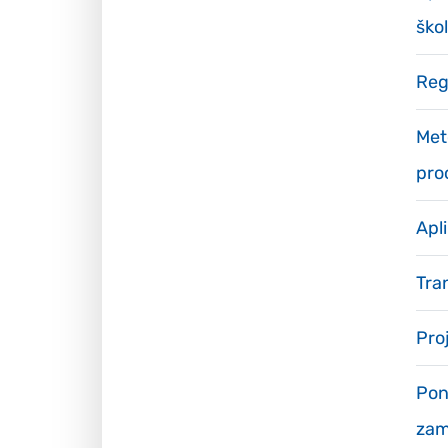
ško
Reg
Met
pro
Apl
Tra
Pro
Pon
zam