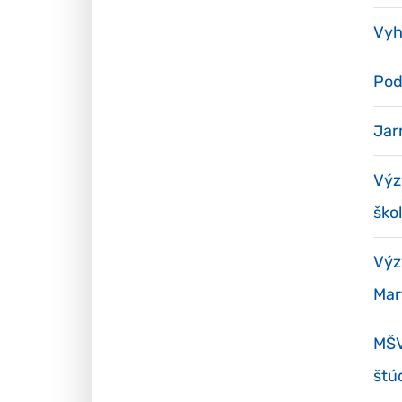
Vyh
Pod
Jar
Výz
ško
Výz
Mar
MŠV
štú