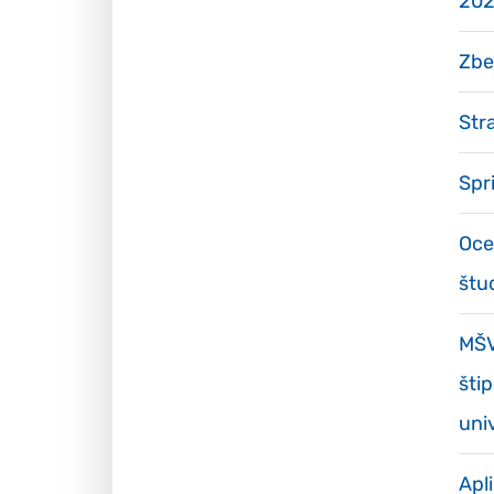
20
Zbe
Str
Spr
Oce
štu
MŠV
šti
uni
Apl