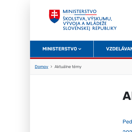
Skočiť na obsah
Skočiť na začiatok stránky
MINISTERSTVO
VZDELÁVA
Domov
Aktuálne témy
A
Ped