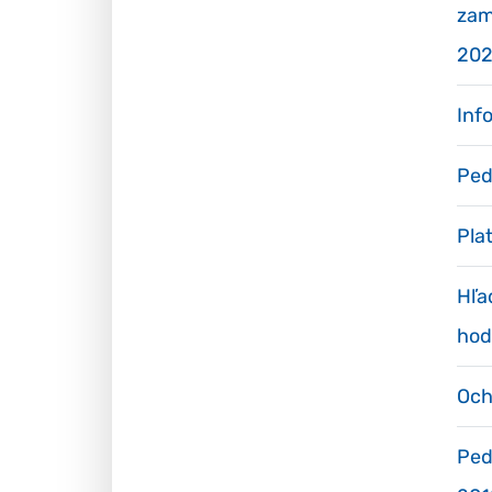
zam
202
Inf
Ped
Plat
Hľa
hod
Och
Ped