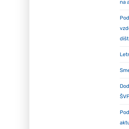
na 
Pod
vzd
diš
Let
Sme
Dod
ŠVP
Pod
akt