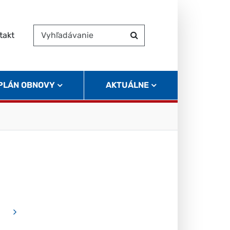
takt
Vyhľadávanie
Hľadať
 PLÁN OBNOVY
AKTUÁLNE