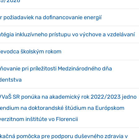
25/2026
r požiadaviek na dofinancovanie energií
atégia inkluzívneho prístupu vo výchove a vzdelávaní
ievodca školským rokom
ňovanie pri príležitosti Medzinárodného dňa
dentstva
VaŠ SR ponúka na akademický rok 2022/2023 jedno
pendium na doktorandské štúdium na Európskom
verzitnom inštitúte vo Florencii
ikačná pomôcka pre podporu duševného zdravia v