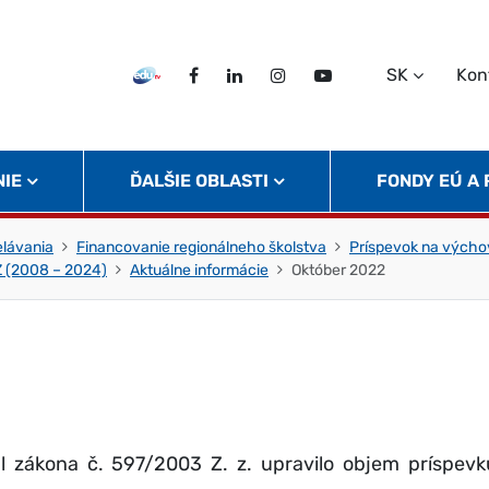
SK
Kon
EDU TV
Facebook
LinkedIn
Instagram
Twitter
NIE
ĎALŠIE OBLASTI
FONDY EÚ A
elávania
Financovanie regionálneho školstva
Príspevok na výchov
Z (2008 – 2024)
Aktuálne informácie
Október 2022
 zákona č. 597/2003 Z. z. upravilo objem príspevk