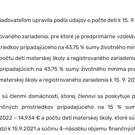
aďovateľom upravila podľa údajov o počte detí k 15. 9.
rovaného zariadenia, pre ktoré je predprimárne vzdel
riedkov pripadajúceho na 43,75 % sumy životného min
a počtu detí materskej školy a registrovaného zariadeni
pripadajúcich na 43,75 % sumy životného minima pre 
aterskej školy a registrovaného zariadenia k 15. 9. 20
é sú členmi domácnosti, ktorej členovi sa poskytuj
nčných prostriedkov pripadajúceho na 15 % su
 2022 – 14,934 € a počtu detí materskej školy, ktoré s
zi k 15.9.2021 a súčinu 4-násobku objemu finančných