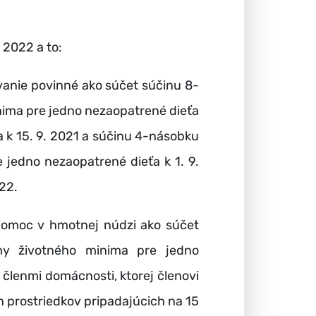
 2022 a to:
ávanie povinné ako súčet súčinu 8-
ima pre jedno nezaopatrené dieťa
a k 15. 9. 2021 a súčinu 4-násobku
jedno nezaopatrené dieťa k 1. 9.
22.
e pomoc v hmotnej núdzi ako súčet
my životného minima pre jedno
ú členmi domácnosti, ktorej členovi
 prostriedkov pripadajúcich na 15