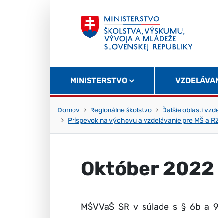
Skočiť na obsah
Skočiť na začiatok stránky
MINISTERSTVO
VZDELÁVA
Domov
Regionálne školstvo
Ďalšie oblasti vzd
Príspevok na výchovu a vzdelávanie pre MŠ a R
Október 2022
MŠVVaŠ SR v súlade s § 6b a 9l