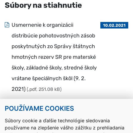
Súbory na stiahnutie
Usmernenie k organizácii
10.02.2021
distribúcie pohotovostných zásob
poskytnutých zo Správy štátnych
hmotných rezerv SR pre materské
školy, základné školy, stredné školy
vrátane špeciálnych škôl (9. 2.
2021)
(.pdf, 251.08 kB)
POUŽÍVAME COOKIES
Návrat hore
Súbory cookie a ďalšie technológie sledovania
používame na zlepšenie vášho zážitku z prehliadania
Kontakty
Mapa stránky
RSS
Vyhlásenie o prístupnosti