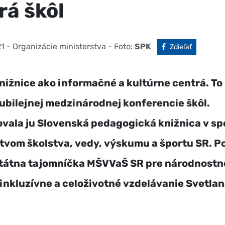
rá škôl
21
- Organizácie ministerstva
- Foto:
SPK
Facebook
Zdieľať
nižnice ako informačné a kultúrne centrá. To
jubilejnej medzinárodnej konferencie škôl.
vala ju Slovenská pedagogická knižnica v sp
tvom školstva, vedy, výskumu a športu SR. P
štátna tajomníčka MŠVVaŠ SR pre národnostn
 inkluzívne a celoživotné vzdelávanie Svetla