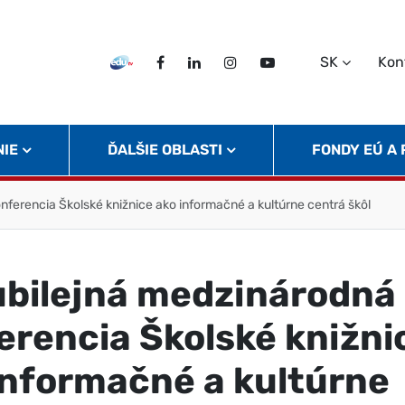
SK
Kon
EDU TV
Facebook
LinkedIn
Instagram
Twitter
NIE
ĎALŠIE OBLASTI
FONDY EÚ A
nferencia Školské knižnice ako informačné a kultúrne centrá škôl
jubilejná medzinárodná
erencia Školské knižni
informačné a kultúrne