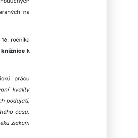
ednoduchých
meraných na
 16. ročníka
 knižnic
e
k
ickú prácu
aní kvality
h podujatí.
ľného času,
 veku žiakom