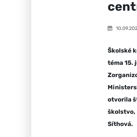
cent
10.09.20
Školské k
téma 15. 
Zorganizo
Ministers
otvorila 
školstvo,
Síthová.