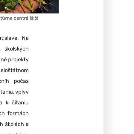
túrne centrá škôl
tislave. Na
u školských
dné projekty
eloštátnom
kníh počas
tania, vplyv
a k čítaniu
ých formách
h školách a