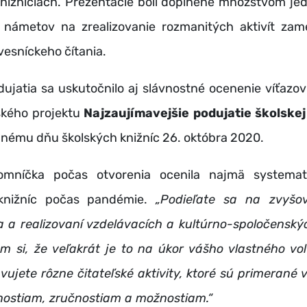
knižniciach. Prezentácie boli doplnené množstvom j
 námetov na zrealizovanie rozmanitých aktivít za
esníckeho čítania.
ujatia sa uskutočnilo aj slávnostné ocenenie víťazov
ského projektu
Najzaujímavejšie podujatie školskej
nému dňu školských knižníc 26. októbra 2020.
jomníčka počas otvorenia ocenila najmä systemat
 knižníc počas pandémie.
„Podieľate sa na zvyšov
a a realizovaní vzdelávacích a kultúrno-spoločenskýc
 si, že veľakrát je to na úkor vášho vlastného vo
vujete rôzne čitateľské aktivity, ktoré sú primerané
pnostiam, zručnostiam a možnostiam.“