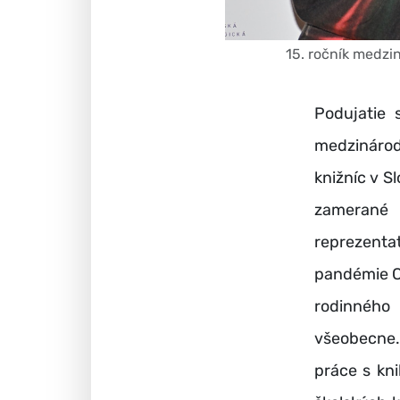
15. ročník medzi
Podujatie 
medzinárod
knižníc v S
zamerané 
reprezent
pandémie CO
rodinného 
všeobecne.
práce s kn