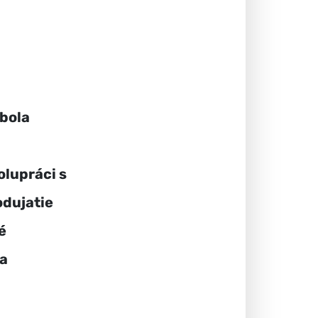
 bola
olupráci s
odujatie
é
na