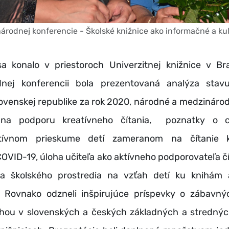
národnej konferencie - Školské knižnice ako informačné a kul
sa konalo v priestoroch Univerzitnej knižnice v Bra
nej konferencii bola prezentovaná analýza stav
lovenskej republike za rok 2020, národné a medzináro
na podporu kreatívneho čítania, poznatky o c
atívnom prieskume detí zameranom na čítanie 
VID-19, úloha učiteľa ako aktívneho podporovateľa čí
a školského prostredia na vzťah detí ku knihám 
 Rovnako odzneli inšpirujúce príspevky o zábavn
ihou v slovenských a českých základných a strednýc