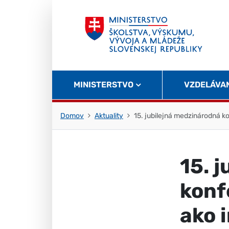
Skočiť na obsah
Skočiť na začiatok stránky
MINISTERSTVO
VZDELÁVA
Domov
Aktuality
15. jubilejná medzinárodná ko
15. 
konf
ako 