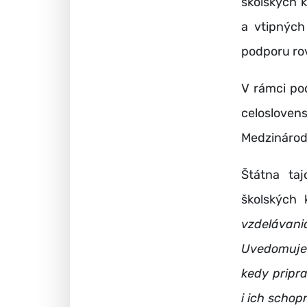
školských 
a vtipných
podporu rov
V rámci pod
celosloven
Medzinárod
Štátna ta
školských
vzdelávani
Uvedomujem
kedy pripra
i ich scho