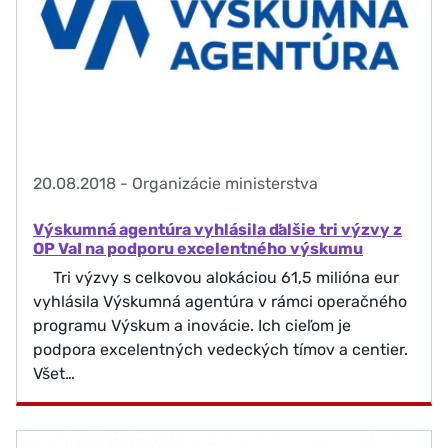
20.08.2018
-
Organizácie ministerstva
Výskumná agentúra vyhlásila ďalšie tri výzvy z
OP VaI na podporu excelentného výskumu
Tri výzvy s celkovou alokáciou 61,5 milióna eur
vyhlásila Výskumná agentúra v rámci operačného
programu Výskum a inovácie. Ich cieľom je
podpora excelentných vedeckých tímov a centier.
Všet…