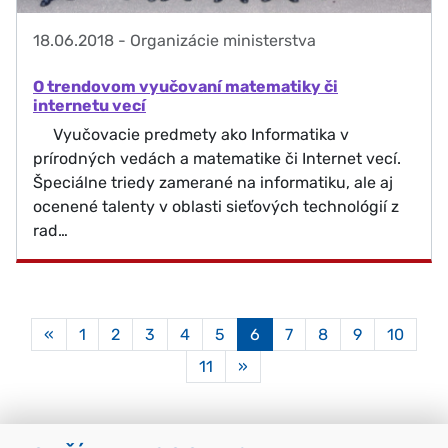
18.06.2018
-
Organizácie ministerstva
O trendovom vyučovaní matematiky či
internetu vecí
Vyučovacie predmety ako Informatika v
prírodných vedách a matematike či Internet vecí.
Špeciálne triedy zamerané na informatiku, ale aj
ocenené talenty v oblasti sieťových technológií z
rad…
Aktuálna
«
1
2
3
4
5
6
7
8
9
10
stránka
11
»
6