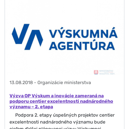
13.08.2018
-
Organizácie ministerstva
Výzva OP Výskum a inovácie zameraná na
podporu centier excelentnosti nadnárodného
významu – 2. etapa
Podpora 2. etapy úspešných projektov centier
excelentnosti nadnárodného významu bude
cieľom ďalšej plánovanej výzvy Výskumnej