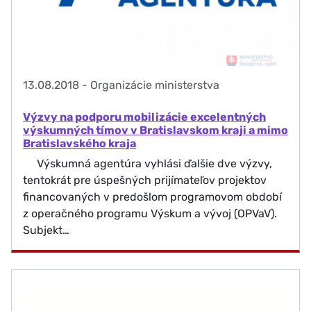
13.08.2018
-
Organizácie ministerstva
Výzvy na podporu mobilizácie excelentných
výskumných tímov v Bratislavskom kraji a mimo
Bratislavského kraja
Výskumná agentúra vyhlási ďalšie dve výzvy,
tentokrát pre úspešných prijímateľov projektov
financovaných v predošlom programovom období
z operačného programu Výskum a vývoj (OPVaV).
Subjekt…