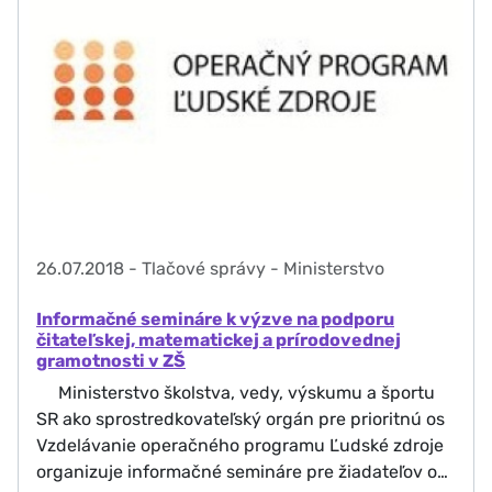
26.07.2018
-
Tlačové správy - Ministerstvo
Informačné semináre k výzve na podporu
čitateľskej, matematickej a prírodovednej
gramotnosti v ZŠ
Ministerstvo školstva, vedy, výskumu a športu
SR ako sprostredkovateľský orgán pre prioritnú os
Vzdelávanie operačného programu Ľudské zdroje
organizuje informačné semináre pre žiadateľov o…