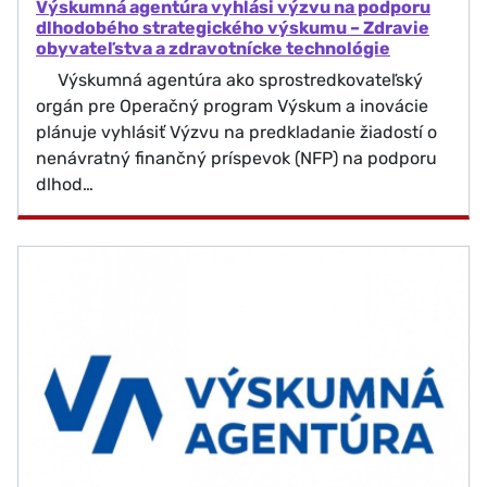
Výskumná agentúra vyhlási výzvu na podporu
dlhodobého strategického výskumu – Zdravie
obyvateľstva a zdravotnícke technológie
Výskumná agentúra ako sprostredkovateľský
orgán pre Operačný program Výskum a inovácie
plánuje vyhlásiť Výzvu na predkladanie žiadostí o
nenávratný finančný príspevok (NFP) na podporu
dlhod…