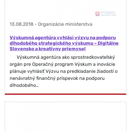
13.08.2018
-
Organizácie ministerstva
Výskumná agentúra vyhlási výzvu na podporu
dlhodobého strategického výskumu – Digitálne
Slovensko a kreatívny priemysel
Výskumná agentúra ako sprostredkovateľský
orgán pre Operačný program Výskum a inovácie
plánuje vyhlásiť Výzvu na predkladanie žiadostí o
nenávratný finančný príspevok na podporu
dlhodobého…