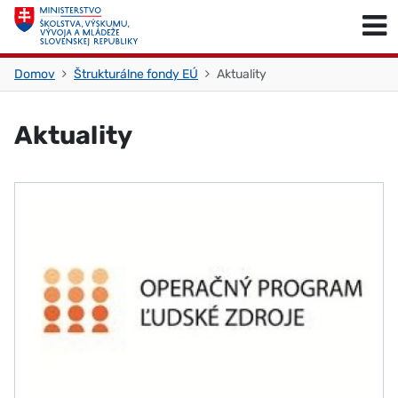
Skočiť na obsah
Skočiť na začiatok stránky
Domov
Štrukturálne fondy EÚ
Aktuality
Aktuality